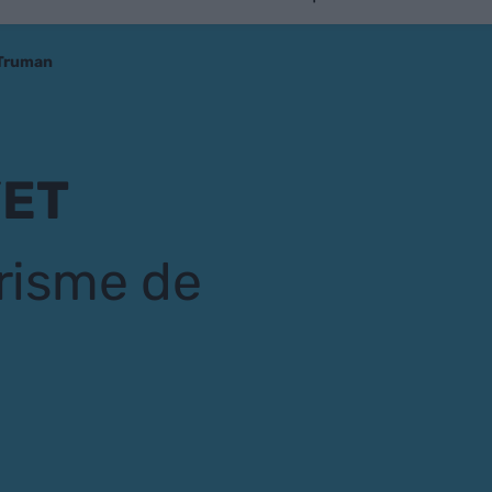
 Truman
YET
orisme de