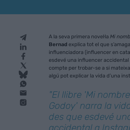
A la seva primera novel·la
Mi nomb
Bernad
explica tot el que s’amag
influenciadora (influencer en català
esdevé una influencer accidental 
compte per trobar-se a si mateixa. 
algú pot explicar la vida d’una i
"El llibre 'Mi nombr
Godoy' narra la vida
des que esdevé una
accidental a Instag