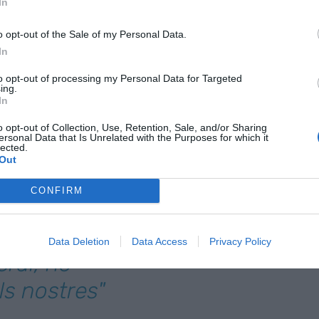
In
nar-nos que les nostres relacions digitals no
nes celebritats opten per tancar els seus
o opt-out of the Sale of my Personal Data.
algorismes opacs que els obliguen a viure 24
In
s que depèn el seu
modus vivendi
. D’altres opten
to opt-out of processing my Personal Data for Targeted
ocial.
ing.
In
amic, parent o
o opt-out of Collection, Use, Retention, Sale, and/or Sharing
ersonal Data that Is Unrelated with the Purposes for which it
lected.
ser un trio; al
Out
és l’algorisme
CONFIRM
iem a les
 els seus
Data Deletion
Data Access
Privacy Policy
eral, no
ls nostres"