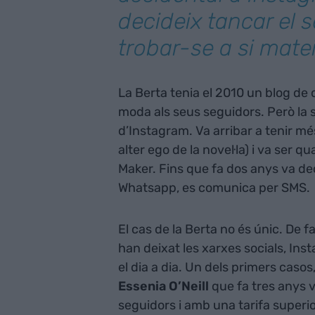
decideix tancar el 
trobar-se a si mate
La Berta tenia el 2010 un blog de
moda als seus seguidors. Però la 
d’Instagram. Va arribar a tenir mé
alter ego de la novel·la) i va ser q
Maker. Fins que fa dos anys va deci
Whatsapp, es comunica per SMS.
El cas de la Berta no és únic. De f
han deixat les xarxes socials, Ins
el dia a dia. Un dels primers casos,
Essenia O’Neill
que fa tres anys 
seguidors i amb una tarifa superi