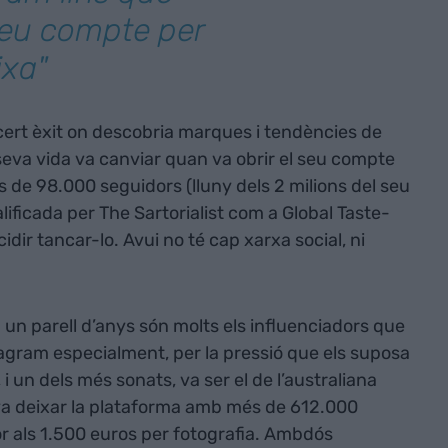
seu compte per
ixa"
 cert èxit on descobria marques i tendències de
seva vida va canviar quan va obrir el seu compte
s de 98.000 seguidors (lluny dels 2 milions del seu
ualificada per The Sartorialist com a Global Taste-
dir tancar-lo. Avui no té cap xarxa social, ni
a un parell d’anys són molts els influenciadors que
tagram especialment, per la pressió que els suposa
 i un dels més sonats, va ser el de l’australiana
va deixar la plataforma amb més de 612.000
or als 1.500 euros per fotografia. Ambdós