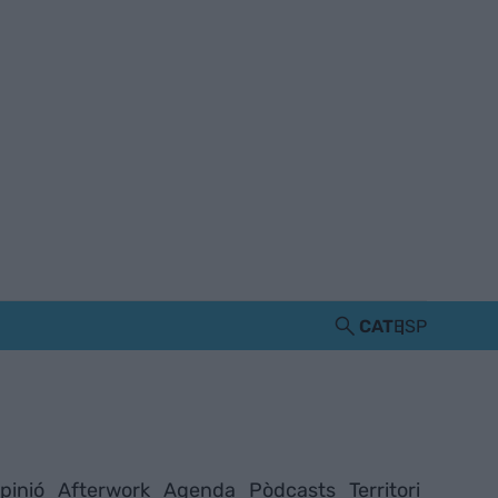
CAT
ESP
pinió
Afterwork
Agenda
Pòdcasts
Territori