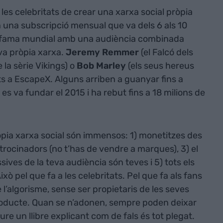
les celebritats de crear una xarxa social pròpia
 una subscripció mensual que va dels 6 als 10
de fama mundial amb una audiència combinada
eva pròpia xarxa.
Jeremy Remmer
(el Falcó dels
e la sèrie Vikings) o
Bob Marley
(els seus hereus
nts a EscapeX. Alguns arriben a guanyar fins a
s va fundar el 2015 i ha rebut fins a 18 milions de
ròpia xarxa social són immensos: 1) monetitzes des
trocinadors (no t’has de vendre a marques), 3) el
ives de la teva audiència són teves i 5) tots els
xò pel que fa a les celebritats. Pel que fa als fans
 l’algorisme, sense ser propietaris de les seves
producte. Quan se n’adonen, sempre poden deixar
iure un llibre explicant com de fals és tot plegat.