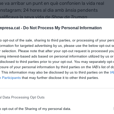
e va arribar un punt en què confonien la vida real
Instagram; 24 hores al dia amb ànsia pendents
alificava la seva vida de
Show de Truman
presa.cat -
Do Not Process My Personal Information
r Instagram, poca gent coneixia què era un
to opt-out of the sale, sharing to third parties, or processing of your per
rò tothom n’ha sentit a parlar. En aquell
formation for targeted advertising by us, please use the below opt-out s
r selection. Please note that after your opt-out request is processed y
book s’assemblaven més al blog que tenia la Berta
eing interest-based ads based on personal information utilized by us or
fins i tot se l’anomenava una xarxa de
disclosed to third parties prior to your opt-out. You may separately opt-
licava arribava als seguidors; la relació d’un
losure of your personal information by third parties on the IAB’s list of
. This information may also be disclosed by us to third parties on the
IA
r seu era una relació d’amor d’u a u. Fins que va
Participants
that may further disclose it to other third parties.
des i tot va canviar. La relació amb un amic, parent
l final (i al principi) és l’algorisme qui decideix què
 seus criteris que, en general, no coincideixen
l Data Processing Opt Outs
o opt-out of the Sharing of my personal data.