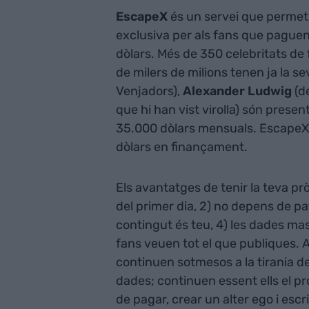
EscapeX
és un servei que permet 
exclusiva per als fans que paguen
dòlars. Més de 350 celebritats 
de milers de milions tenen ja la s
Venjadors),
Alexander Ludwig
(d
que hi han vist virolla) són prese
35.000 dòlars mensuals. EscapeX e
dòlars en finançament.
Els avantatges de tenir la teva p
del primer dia, 2) no depens de pa
contingut és teu, 4) les dades mass
fans veuen tot el que publiques. Ai
continuen sotmesos a la tirania de
dades; continuen essent ells el 
de pagar, crear un alter ego i escr