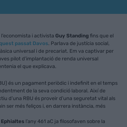
 l’economista i activista
Guy Standing
fins que el
aquest passat Davos
. Parlava de justícia social,
bàsica universal i de precariat. Em va captivar per
oves pilot d’implantació de renda universal
 entenia el que explicava.
U) és un pagament periòdic i indefinit en el temps
ndentment de la seva condició laboral. Així de
ctiu d’una RBU és proveir d’una seguretat vital als
n ser més feliços i, en darrera instància, més
Ephialtes
l’any 461 aC ja filosofaven sobre la