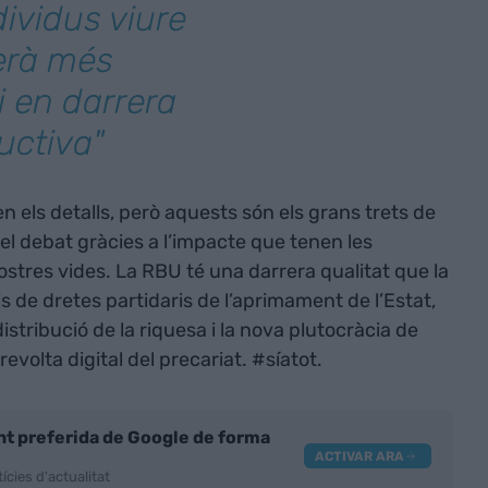
dividus viure
erà més
 i en darrera
uctiva"
 en els detalls, però aquests són els grans trets de
del debat gràcies a l’impacte que tenen les
ostres vides. La RBU té una darrera qualitat que la
ris de dretes partidaris de l’aprimament de l’Estat,
distribució de la riquesa i la nova plutocràcia de
 revolta digital del precariat. #síatot.
nt preferida de Google de forma
ACTIVAR ARA
ícies d'actualitat