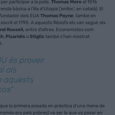
er participar a la polis.
Thomas More
el 1516
a bàsica a l’illa d’Utopia (‘enlloc’, en català). El
are fundador dels EUA
Thomas Payne
, també en
escrit el 1795. A aquests filòsofs els van seguir els
nd Russell,
entre d’altres. Economistes com
th
,
Pisaridis
o
Stigliz
també s’han mostrat
U.
BU és proveir
l als
e aquests
iços"
que la primera posada en pràctica d’una mena de
 només era pels pobres) va ser la que va posar en