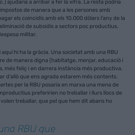
) ajudaria a arribar a fer la xifra. La resta podria
d’impostos de manera que a les persones amb
pagar els coincidís amb els 10.000 dòlars l’any de la
’eliminació de subsidis a sectors poc productius,
espesa militar.
 i aquí hi ha la gràcia. Una societat amb una RBU
ure de manera digna (habitatge, menjar, educació i
a, més feliç i en darrera instància més productiva.
llar d’allò que ens agrada estarem més contents.
obertes per la RBU posaria en marxa una mena de
mproductius preferirien no treballar i llurs llocs de
 volen treballar, que pel que hem dit abans ho
 una RBU que