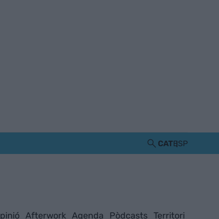
CAT
ESP
pinió
Afterwork
Agenda
Pòdcasts
Territori