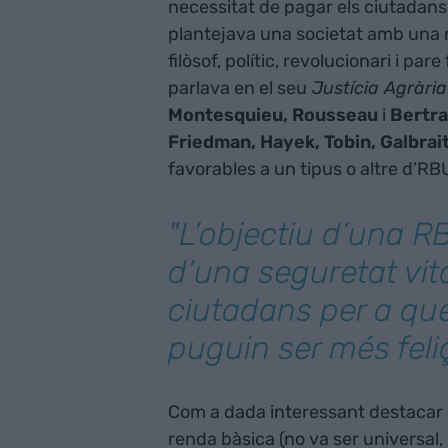
necessitat de pagar els ciutadans p
plantejava una societat amb una rend
filòsof, polític, revolucionari i p
parlava en el seu
Justícia Agrària
Montesquieu, Rousseau
i
Bertra
Friedman, Hayek, Tobin, Galbrai
favorables a un tipus o altre d’RB
"L’objectiu d’una R
d’una seguretat vita
ciutadans per a qu
puguin ser més fel
Com a dada interessant destacar 
renda bàsica (no va ser universal,