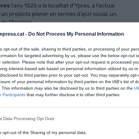
ives
l’any 1526 a la localitat d’Ypres, a l’actual
 un projecte pioner en termes d’ajut social, un
de l’Església.
presa.cat -
Do Not Process My Personal Information
ser viu. Les crisis econòmica, financera i de
s l’anomenen La Gran Recessió) ha fet que
to opt-out of the sale, sharing to third parties, or processing of your per
formation for targeted advertising by us, please use the below opt-out s
opinadors de tot l’espectre ideològic hagin tornat a
r selection. Please note that after your opt-out request is processed y
iosa la correlació (m’atreviria a dir causalitat) que
eing interest-based ads based on personal information utilized by us or
l debat i els períodes de crisis que segueixen a les
disclosed to third parties prior to your opt-out. You may separately opt-
losure of your personal information by third parties on the IAB’s list of
: davant l’amenaça real que tecnologies
. This information may also be disclosed by us to third parties on the
IA
strial —robotització i la intel·ligència artificial—
Participants
that may further disclose it to other third parties.
obre la RBU té més sentit que mai.
im en la RBU com una mesura pal·liativa per una
l Data Processing Opt Outs
eacció a una acció de la tecnologia. Per anar bé
o opt-out of the Sharing of my personal data.
o una reacció. Segons Standing, la RBU és un