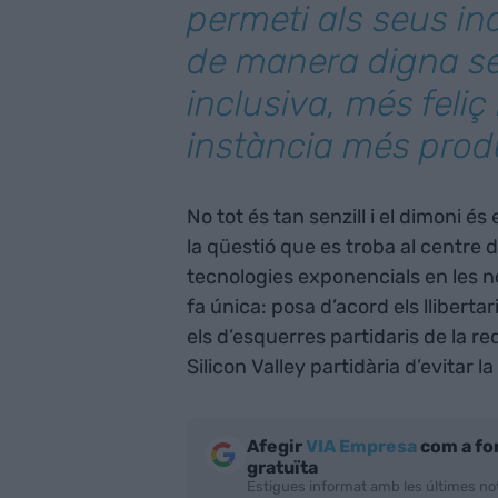
permeti als seus in
de manera digna s
inclusiva, més feliç
instància més prod
No tot és tan senzill i el dimoni és
la qüestió que es troba al centre 
tecnologies exponencials en les n
fa única: posa d’acord els lliberta
els d’esquerres partidaris de la re
Silicon Valley partidària d’evitar la
Afegir
VIA Empresa
com a fo
gratuïta
Estigues informat amb les últimes not