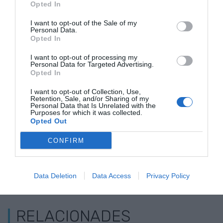
poc directiu
. Vol dir incloure en el nostre procés
Opted In
mental tant les
coses positives com les
I want to opt-out of the Sale of my
millorables
, i expressar-les de tal forma que per
Personal Data.
Opted In
l'altre totes elles siguin un regal.
I want to opt-out of processing my
Personal Data for Targeted Advertising.
Opted In
Afegir
VIA Empresa
com a font preferida de
Google de forma gratuïta
I want to opt-out of Collection, Use,
Estigues informat amb les últimes notícies d'actualitat
Retention, Sale, and/or Sharing of my
Personal Data that Is Unrelated with the
ACTIVAR ARA
Purposes for which it was collected.
Opted Out
CONFIRM
Data Deletion
Data Access
Privacy Policy
RELACIONADES