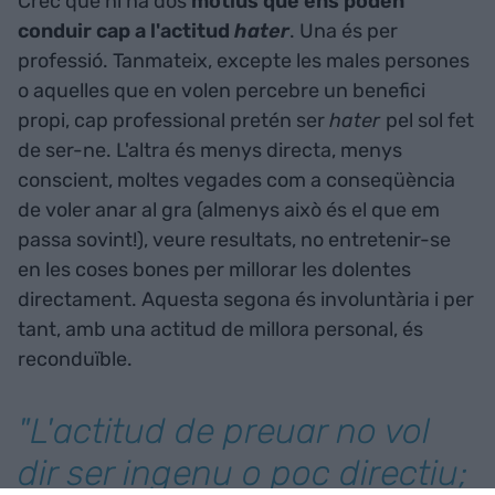
Crec que hi ha dos
motius que ens poden
conduir cap a l'actitud
hater
. Una és per
professió. Tanmateix, excepte les males persones
o aquelles que en volen percebre un benefici
propi, cap professional pretén ser
hater
pel sol fet
de ser-ne. L'altra és menys directa, menys
conscient, moltes vegades com a conseqüència
de voler anar al gra (almenys això és el que em
passa sovint!), veure resultats, no entretenir-se
en les coses bones per millorar les dolentes
directament. Aquesta segona és involuntària i per
tant, amb una actitud de millora personal, és
reconduïble.
"L'actitud de preuar no vol
dir ser ingenu o poc directiu;