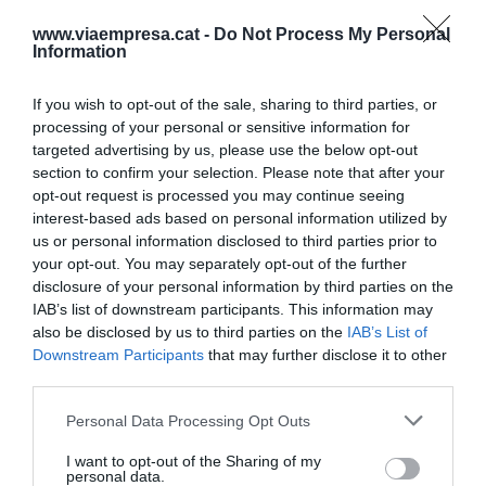
vol dir incloure les coses
www.viaempresa.cat -
Do Not Process My Personal
positives com les
Information
millorables"
If you wish to opt-out of the sale, sharing to third parties, or
processing of your personal or sensitive information for
targeted advertising by us, please use the below opt-out
Proposo l'exercici del dia de la valorització. On
section to confirm your selection. Please note that after your
passin per la nostra ment (i el cor) les sensacions
opt-out request is processed you may continue seeing
bones i dolentes de les coses que veiem, i que
interest-based ads based on personal information utilized by
us or personal information disclosed to third parties prior to
comuniquem al nostre interlocutor allò que és bo
your opt-out. You may separately opt-out of the further
del que ens proposen i, només després, allò que
disclosure of your personal information by third parties on the
poden millorar. I que el balanç del dia el fem amb
IAB’s list of downstream participants. This information may
also be disclosed by us to third parties on the
IAB’s List of
estima també, i per tant que aquesta revisió ens
Downstream Participants
that may further disclose it to other
dugui a un segon dia de constatació positiva, i així
third parties.
successivament.
Personal Data Processing Opt Outs
L'actitud de preuar, però, no vol dir ingenu o
I want to opt-out of the Sharing of my
personal data.