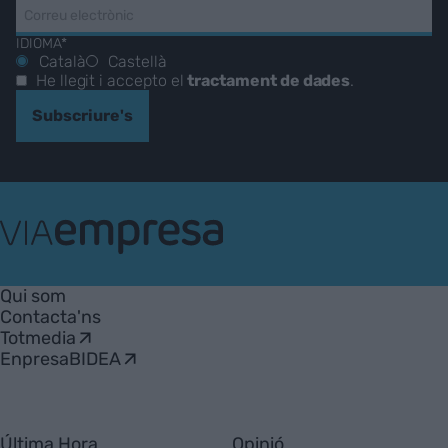
IDIOMA*
Català
Castellà
He llegit i accepto el
tractament de dades
.
Subscriure's
VIA
Empresa
Qui som
Contacta'ns
Totmedia
EnpresaBIDEA
Última Hora
Opinió