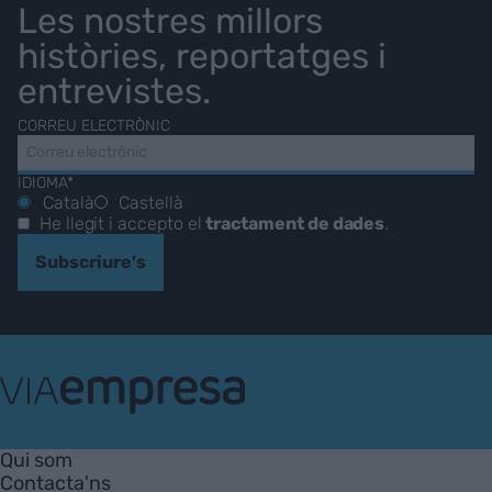
Les nostres millors
històries, reportatges i
entrevistes.
CORREU ELECTRÒNIC
IDIOMA*
Català
Castellà
He llegit i accepto el
tractament de dades
.
Subscriure's
VIA
Empresa
Qui som
Contacta'ns