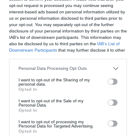
pública no està orientat a fomentar l'assumpció
opt-out request is processed you may continue seeing
de riscos. Dins les grans empreses, les persones
interest-based ads based on personal information utilized by
que han d'innovar i que han de transformar els
us or personal information disclosed to third parties prior to
models actuals s'anomenen intraprenedors i
your opt-out. You may separately opt-out of the further
disclosure of your personal information by third parties on the
seran, juntament amb els emprenedors socials,
IAB’s list of downstream participants. This information may
figures clau de la nostra societat en el futur.
also be disclosed by us to third parties on the
IAB’s List of
Downstream Participants
that may further disclose it to other
third parties.
Benvingudes aquestes bombolles.
Personal Data Processing Opt Outs
I want to opt-out of the Sharing of my
Afegir
VIA Empresa
com a font preferida de
personal data.
Google de forma gratuïta
Opted In
Estigues informat amb les últimes notícies d'actualitat
ACTIVAR ARA
I want to opt-out of the Sale of my
Personal Data.
Opted In
I want to opt-out of processing my
Personal Data for Targeted Advertising.
Opted In