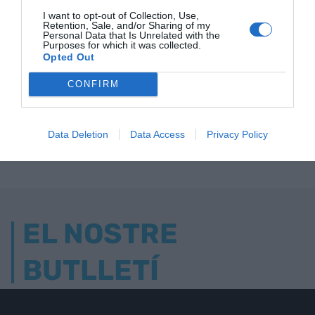
I want to opt-out of Collection, Use,
Retention, Sale, and/or Sharing of my
Personal Data that Is Unrelated with the
Purposes for which it was collected.
Opted Out
ELS MÉS LLEGITS
CONFIRM
Data Deletion
Data Access
Privacy Policy
AVUI DESTAQUEM
EL NOSTRE
BUTLLETÍ