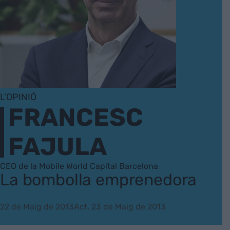
L'OPINIÓ
FRANCESC
FAJULA
CEO de la Mobile World Capital Barcelona
La bombolla emprenedora
22 de Maig de 2013
Act. 23 de Maig de 2013