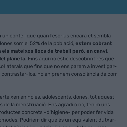
a un conte i que quan l'escrius encara et sembla
dones som el 52% de la població,
estem cobrant
ls mateixos llocs de treball però, en canvi,
el planeta.
Fins aquí no estic descobrint res que
ol·laterals que fins que no ens parem a investigar-
i contrastar-los, no en prenem consciència de com
erteixen en noies, adolescents, dones, tot aquest
s de la menstruació. Ens agradi o no, tenim uns
roductes concrets –d'higiene- per poder fer vida
òmodes. Podríem dir que és un equivalent dutxar-