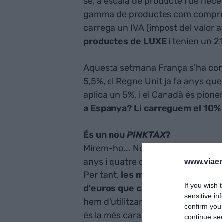
se, a escala de producte i de nece
gamma de productes com comprese
carrega un IVA (impost del valor a
productes de LUXE
i tenien un 2
Aquesta setmana França s'ha comp
5,5%, el Regne Unit ja fa anys qu
aplica un 5%, i el Canadà és pione
a Espanya? Li carreguem el 10% i
És un nou
PINKTAX
?
Mirem-ho... Nosaltres no podem es
anys i quatre dies al mes necessit
www.viaem
Per tant,
les marques i els Gover
If you wish 
d'euros que cada any recapten
i
sensitive in
hem d'utilitzar i només afecta les 
confirm you
és la més cara.
continue se