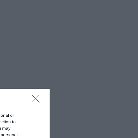
sonal or
ection to
ou may
 personal