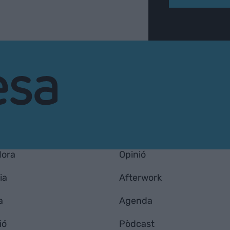
Hora
Opinió
ia
Afterwork
a
Agenda
ió
Pòdcast