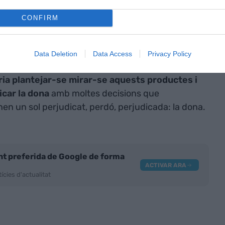
Millor dit, de la nena, noia, adolescent, jove,
CONFIRM
a iniciativa de veritat i ens proposa un
r-nos durant aquests 40 anys?
Data Deletion
Data Access
Privacy Policy
dia de campanya de les eleccions generals a
ia plantejar-se mirar-se aquests productes i
icar la dona
amb moltes decisions que
n un sol perjudicat, perdó, perjudicada: la dona.
nt preferida de Google de forma
ACTIVAR ARA
ícies d'actualitat