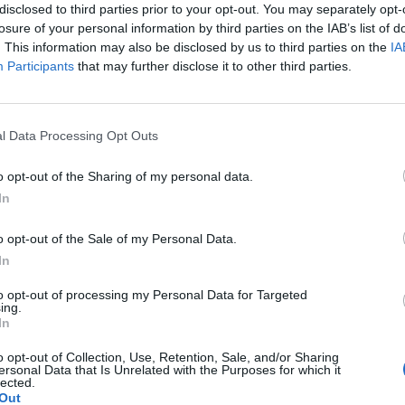
disclosed to third parties prior to your opt-out. You may separately opt-
losure of your personal information by third parties on the IAB’s list of
ctament iguals als de l'home, els fabriquen en
. This information may also be disclosed by us to third parties on the
IA
per a ELLES" i els cobren un 20%, 30% i fins 50%
Participants
that may further disclose it to other third parties.
ic femení; i això l'anomenem
#PinkTax.
I el volem
d'higiene intima tinguin un tracte d'IVA súper
 la llet, els ous, el pa, la fruita o els medicaments.
l Data Processing Opt Outs
o opt-out of the Sharing of my personal data.
In
atègia de marca, compromesa, transparent,
escindibles perquè una marca sigui creïble i
o opt-out of the Sale of my Personal Data.
 compra (la dona)- tenim un gran repte.
Una
In
ri una "nova regla", que ens retorni aquest 6%
to opt-out of processing my Personal Data for Targeted
erquè no tracten les compreses com a productes
ing.
In
o opt-out of Collection, Use, Retention, Sale, and/or Sharing
ersonal Data that Is Unrelated with the Purposes for which it
el PVP d'aquesta gamma de productes i aplicar la
lected.
Out
 venda perquè veiéssim el compromís de ser la