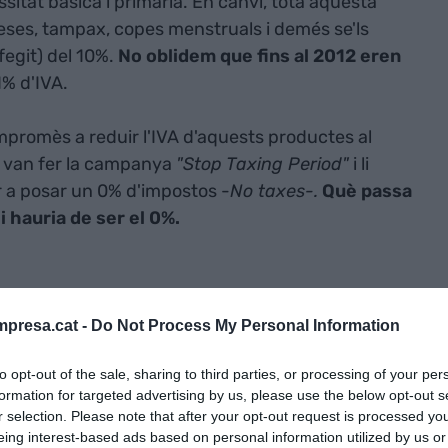
ssitat bàsica i primària. En canvi, tota aquesta
s, tampax, copes menstruals i demés se'ls
fegit) del 10%.
No oblidem que fins al 2012 eren
1% d'IVA.
romès a reduir l'IVA d'aquests productes al
e van fer la campanya
"Stop Taxing Period"
i li
r a posar un 0% d'impostos -
No taxes-.
Què passa
 hauria de ser el 0%.
collir –no utilitzar compreses-, ja que durant 40
em aquest producte per la nostra rutina diària.
presa.cat -
Do Not Process My Personal Information
ns saben que són molts milions de dòlars i
to opt-out of the sale, sharing to third parties, or processing of your per
 que no tenim opció a rebutjar. És un producte que
formation for targeted advertising by us, please use the below opt-out s
dones, és a dir, podríem dir que la versió femenina
r selection. Please note that after your opt-out request is processed y
eing interest-based ads based on personal information utilized by us or