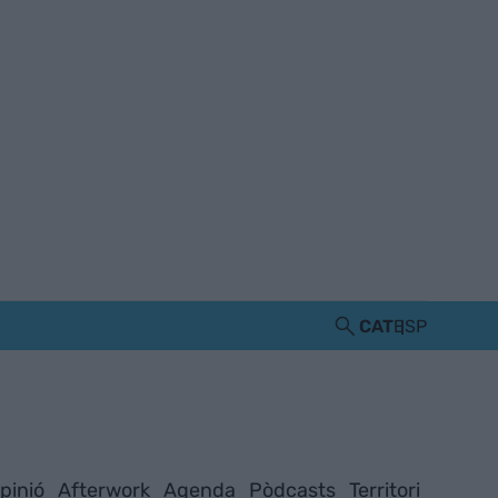
CAT
ESP
pinió
Afterwork
Agenda
Pòdcasts
Territori