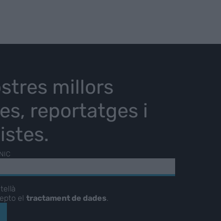
stres millors
ies, reportatges i
istes.
NIC
tellà
cepto el
tractament de dades
.