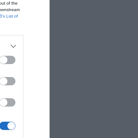
out of the
 downstream
B’s List of