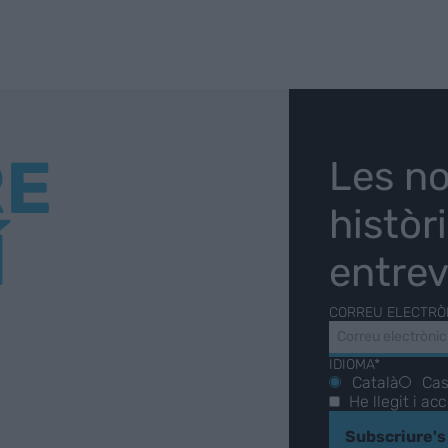
RE
Les no
històr
Í
entrev
CORREU ELECTRÒ
IDIOMA*
Català
Cas
He llegit i ac
Subscriure's