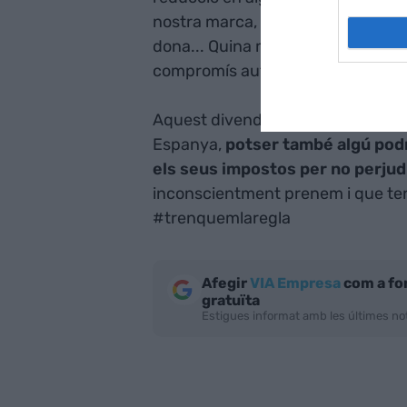
nostra marca, la marca de la dona? 
dona... Quina marca abraça aquest
compromís autèntic d'acompanya
Aquest divendres, que és l'últim 
Espanya,
potser també algú podr
els seus impostos per no perjud
inconscientment prenem i que tene
#trenquemlaregla
Afegir
VIA Empresa
com a fo
gratuïta
Estigues informat amb les últimes not