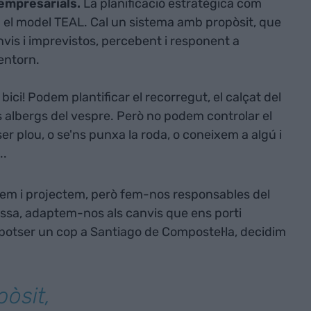
 empresarials.
La planificació estratègica com
b el model TEAL. Cal un sistema amb propòsit, que
nvis i imprevistos, percebent i responent a
'entorn.
ici! Podem plantificar el recorregut, el calçat del
els albergs del vespre. Però no podem controlar el
er plou, o se'ns punxa la roda, o coneixem a algú i
..
quem i projectem, però fem-nos responsables del
assa, adaptem-nos als canvis que ens porti
, potser un cop a Santiago de Compostel·la, decidim
pòsit,