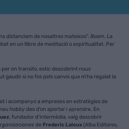
ens distanciem de nosaltres mateixos".
Boom
. La
bat en un llibre de meditació o espiritualitat. Per
s
per on transito, estic descobrint nous
 gaudir si no fos pels canvis que m'ha regalat la
itat i acompanyo a empreses en estratègies de
 meu
hobby
des d'on aportar i aprendre. En
guez
, fundador d'Intermèdia, vaig descobrir
organizaciones
de
Frederic Laloux
(Alba Editores,