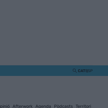
CAT
ESP
pinió
Afterwork
Agenda
Pòdcasts
Territori