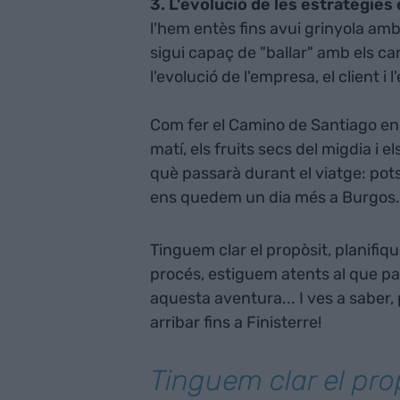
3. L'evolució de les estratègies
l'hem entès fins avui grinyola am
sigui capaç de "ballar" amb els ca
l'evolució de l'empresa, el client i l
Com fer el Camino de Santiago en b
matí, els fruits secs del migdia i 
què passarà durant el viatge: pots
ens quedem un dia més a Burgos.
Tinguem clar el propòsit, planifi
procés, estiguem atents al que p
aquesta aventura... I ves a saber
arribar fins a Finisterre!
Tinguem clar el pro