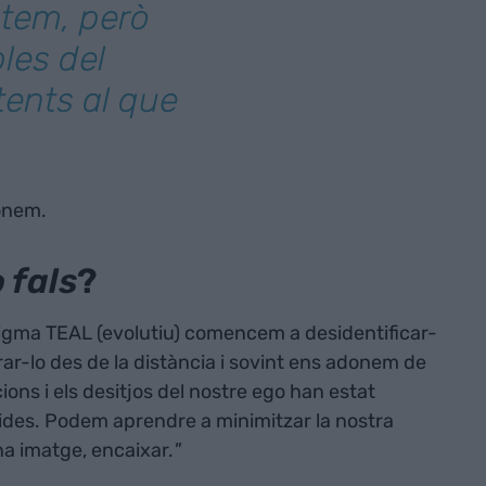
ctem, però
les del
tents al que
ionem.
o fals
?
digma TEAL (evolutiu) comencem a desidentificar-
ar-lo des de la distància i sovint ens adonem de
cions i els desitjos del nostre ego han estat
vides. Podem aprendre a minimitzar la nostra
na imatge, encaixar.
"