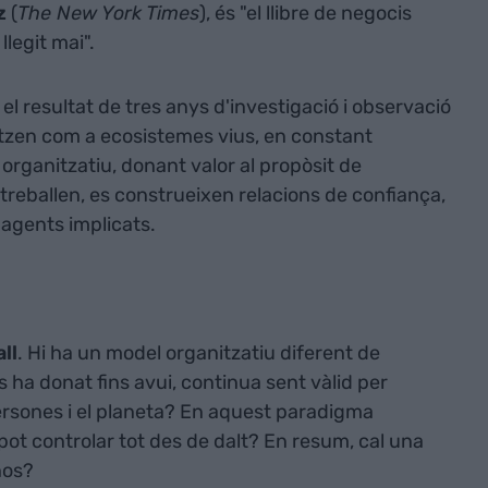
z
(
The New York Times
), és "el llibre de negocis
legit mai".
 el resultat de tres anys d'investigació i observació
tzen com a ecosistemes vius, en constant
organitzatiu, donant valor al propòsit de
 treballen, es construeixen relacions de confiança,
s agents implicats.
ll
. Hi ha un model organitzatiu diferent de
s ha donat fins avui, continua sent vàlid per
persones i el planeta? En aquest paradigma
pot controlar tot des de dalt? En resum, cal una
nos?