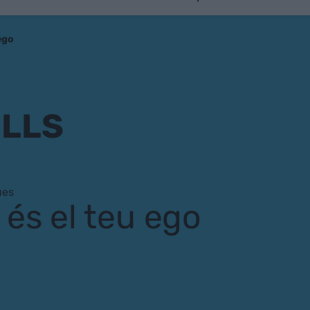
ego
LLS
ues
és el teu ego