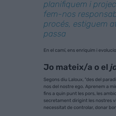
planifiquem i proje
fem-nos responsab
procés, estiguem a
passa
En el camí, ens enriquim i evoluc
Jo mateix/a o el
j
Segons diu Laloux, "des del para
nos del nostre ego. Aprenem a mir
fins a quin punt les pors, les ambi
secretament dirigint les nostres 
necessitat de controlar, donar bo