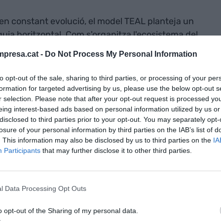
 en constant evolució, el model TEAL planteja un
uia horitzontal. Com s'organitza l'ecosistema del
anen" sobre les abelles, els ocells i les formigues
presa.cat -
Do Not Process My Personal Information
 hipnòtica dels estornells, hi ha algú que porti la
efe" que dona ordres als 85 milions de cèl·lules que
to opt-out of the sale, sharing to third parties, or processing of your per
coordinació, adaptació i propòsit en evolució a
formation for targeted advertising by us, please use the below opt-out s
r selection. Please note that after your opt-out request is processed y
eing interest-based ads based on personal information utilized by us or
disclosed to third parties prior to your opt-out. You may separately opt-
Teal ens
losure of your personal information by third parties on the IAB’s list of
. This information may also be disclosed by us to third parties on the
IA
ns la màscara
Participants
that may further disclose it to other third parties.
ar-nos en la
interior
l Data Processing Opt Outs
o opt-out of the Sharing of my personal data.