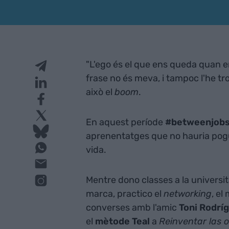
"L'ego és el que ens queda quan 
frase no és meva, i tampoc l'he tro
això el
boom
.
En aquest període
#betweenjob
aprenentatges que no hauria pogut
vida.
Mentre dono classes a la univers
marca, practico el
networking
, el
converses amb l'amic
Toni Rodrí
el
mètode Teal
a
Reinventar las 