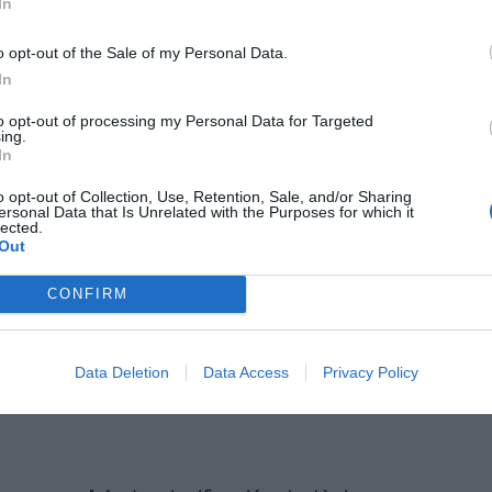
sabilitat de cadascú, el coneixement i la
In
èxit empresarial amb equips autogestionats i una
o opt-out of the Sale of my Personal Data.
res: Buurtzorg (Holanda), FAVI (França)
In
to opt-out of processing my Personal Data for Targeted
ing.
al ens conviden a treure'ns la màscara de l'ego,
In
 nostre interior, no només des de la vessant
o opt-out of Collection, Use, Retention, Sale, and/or Sharing
 intuïtiva o l'espiritual. Anar a la feina amb el 100%
ersonal Data that Is Unrelated with the Purposes for which it
lected.
ça, per poder dir algun dia al teu lloc de treball:
Out
CONFIRM
oder dir algun
Data Deletion
Data Access
Privacy Policy
eball: "aquí puc