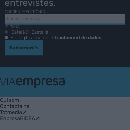
entrevistes.
CORREU ELECTRÒNIC
IDIOMA*
Català
Castellà
He llegit i accepto el
tractament de dades
.
Subscriure's
VIA
Empresa
Qui som
Contacta'ns
Totmedia
EnpresaBIDEA