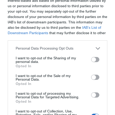
interest-based ads based on personal information utilized by
l'aigua i refredar les turbines de la central– en
us or personal information disclosed to third parties prior to
biòtops per facilitar la colonització d'organismes
your opt-out. You may separately opt-out of the further
marins, afavorir l'hàbitat a centenars d'espècies,
disclosure of your personal information by third parties on the
promoure la conservació del fons marí i millorar la
IAB’s list of downstream participants. This information may
also be disclosed by us to third parties on the
IAB’s List of
biodiversitat de la zona.
Downstream Participants
that may further disclose it to other
third parties.
"Aquest planeta no és una
Personal Data Processing Opt Outs
herència dels nostres
I want to opt-out of the Sharing of my
personal data.
avantpassats sinó que el
Opted In
tenim en préstec de les
I want to opt-out of the Sale of my
Personal Data.
generacions futures;
Opted In
permetem que en gaudeixin"
I want to opt-out of processing my
Personal Data for Targeted Advertising.
Opted In
RECICLAR: el reciclatge és la nova font de
I want to opt-out of Collection, Use,
Retention, Sale, and/or Sharing of my