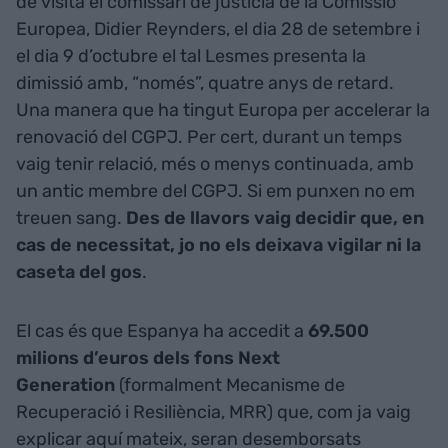
de visita el comissari de justícia de la Comissió
Europea, Didier Reynders, el dia 28 de setembre i
el dia 9 d’octubre el tal Lesmes presenta la
dimissió amb, “només”, quatre anys de retard.
Una manera que ha tingut Europa per accelerar la
renovació del CGPJ. Per cert, durant un temps
vaig tenir relació, més o menys continuada, amb
un antic membre del CGPJ. Si em punxen no em
treuen sang.
Des de llavors vaig decidir que, en
cas de necessitat, jo no els deixava vigilar ni la
caseta del gos
.
El cas és que Espanya ha accedit a
69.500
milions d’euros dels fons Next
Generation
(formalment Mecanisme de
Recuperació i Resiliència, MRR) que, com ja vaig
explicar aquí mateix, seran desemborsats