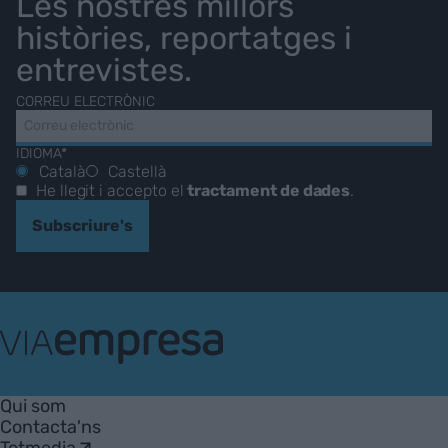
Les nostres millors
històries, reportatges i
entrevistes.
CORREU ELECTRÒNIC
IDIOMA*
Català
Castellà
He llegit i accepto el
tractament de dades
.
Subscriure's
VIA
Empresa
Qui som
Contacta'ns
Totmedia