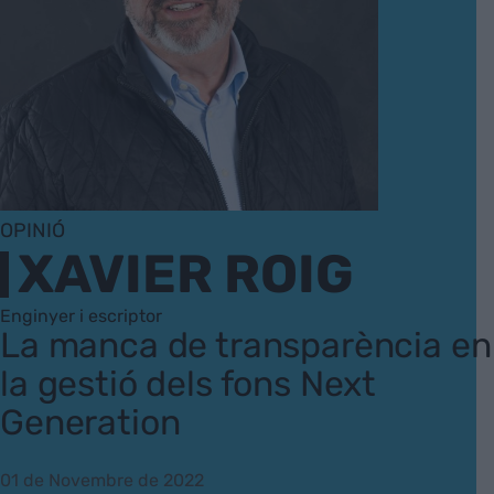
OPINIÓ
XAVIER ROIG
Enginyer i escriptor
La manca de transparència en
la gestió dels fons Next
Generation
01 de Novembre de 2022