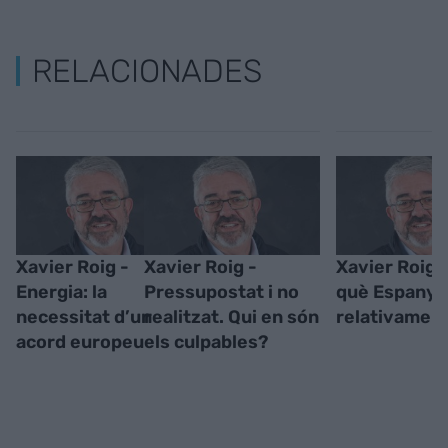
RELACIONADES
Xavier Roig -
Xavier Roig -
Xavier Roig 
Energia: la
Pressupostat i no
què Espanya
necessitat d’un
realitzat. Qui en són
relativament
acord europeu
els culpables?