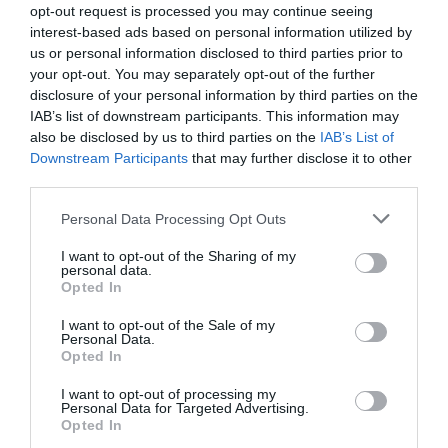
opt-out request is processed you may continue seeing
moment, hi ha pressupost.
Què n’hi haurà?
vaig
interest-based ads based on personal information utilized by
preguntar.
No se sap
, que contesten els
us or personal information disclosed to third parties prior to
funcionaris. Davant de tanta incertesa vaig
your opt-out. You may separately opt-out of the further
disclosure of your personal information by third parties on the
decidir no comprar el cotxe ara.
IAB’s list of downstream participants. This information may
also be disclosed by us to third parties on the
IAB’s List of
De moment, l’amiguisme, la
Downstream Participants
that may further disclose it to other
third parties.
transparència i la premsa
Personal Data Processing Opt Outs
lliure encara no són temes
I want to opt-out of the Sharing of my
on la Comissió Europea posi
personal data.
Opted In
el nas
I want to opt-out of the Sale of my
Personal Data.
Opted In
Suposo que els fons Next Generation estan anant
I want to opt-out of processing my
a allò que es coneix com a
IBEX-35
, ja m’entenen.
Personal Data for Targeted Advertising.
Opted In
Il·legal des del punt de vista de la UE? No, si es fan