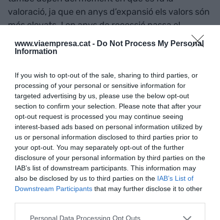
valoració, ja que en anys d’expansió els valors són
més elevats. I en anys de recessió passa el
contrari.
www.viaempresa.cat -
Do Not Process My Personal
Information
"Com diu Buffet: Els factors
If you wish to opt-out of the sale, sharing to third parties, or
determinants en una
processing of your personal or sensitive information for
targeted advertising by us, please use the below opt-out
valoració són la capacitat de
section to confirm your selection. Please note that after your
opt-out request is processed you may continue seeing
guanyar diners i el valor dels
interest-based ads based on personal information utilized by
us or personal information disclosed to third parties prior to
actius"
your opt-out. You may separately opt-out of the further
disclosure of your personal information by third parties on the
IAB’s list of downstream participants. This information may
Resumint, el balanç i el darrer benefici ens poden
also be disclosed by us to third parties on the
IAB’s List of
ajudar a fer una primera estimació del valor d’una
Downstream Participants
that may further disclose it to other
empresa. Com diu
Warren Buffet
:
“
Els factors
third parties.
determinants en una valoració són la capacitat de
Personal Data Processing Opt Outs