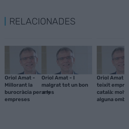
RELACIONADES
Oriol Amat -
Oriol Amat - I
Oriol Amat - 
Millorant la
malgrat tot un bon
teixit empre
burocràcia per a les
any
català: molta
empreses
alguna ombr