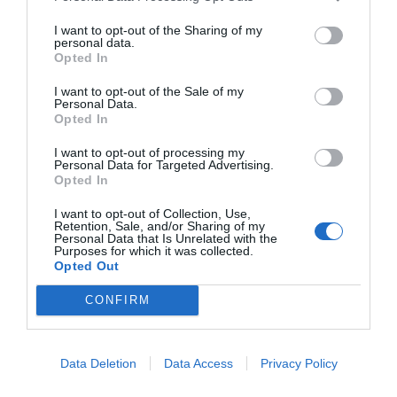
guanyar diners i el valor dels actius
”.
En l’exemple
I want to opt-out of the Sharing of my
exposat, el valor de l’empresa es situaria entre 0,8
personal data.
i 1 milió d’euros. Però com dèiem al principi, si
Opted In
volem aprofundir en l'estudi caldran moltes més
I want to opt-out of the Sale of my
dades sobre l’empresa i les seves perspectives de
Personal Data.
Opted In
futur que ens permetran calcular amb més rigor
el seu valor real.
I want to opt-out of processing my
Personal Data for Targeted Advertising.
Opted In
I want to opt-out of Collection, Use,
Afegir
VIA Empresa
com a font preferida de
Retention, Sale, and/or Sharing of my
Google de forma gratuïta
Personal Data that Is Unrelated with the
Estigues informat amb les últimes notícies d'actualitat
Purposes for which it was collected.
Opted Out
ACTIVAR ARA
CONFIRM
Data Deletion
Data Access
Privacy Policy