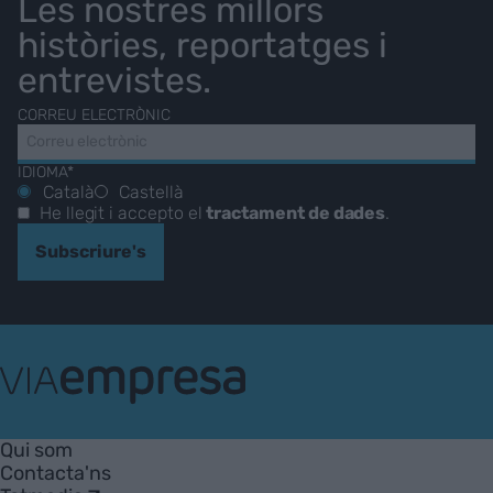
Les nostres millors
històries, reportatges i
entrevistes.
CORREU ELECTRÒNIC
IDIOMA*
Català
Castellà
He llegit i accepto el
tractament de dades
.
Subscriure's
VIA
Empresa
Qui som
Contacta'ns