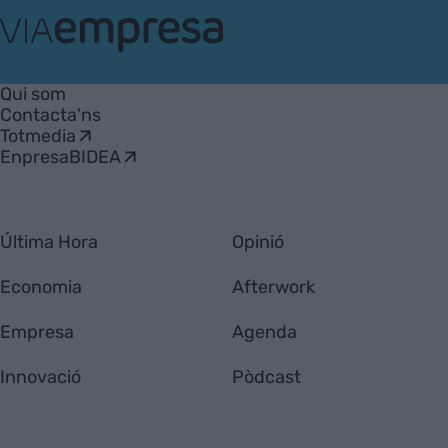
VIA
Empresa
Qui som
Contacta'ns
Totmedia
EnpresaBIDEA
Última Hora
Opinió
Economia
Afterwork
Empresa
Agenda
Innovació
Pòdcast