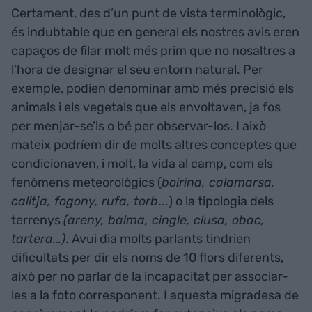
Certament, des d’un punt de vista terminològic,
és indubtable que en general els nostres avis eren
capaços de filar molt més prim que no nosaltres a
l’hora de designar el seu entorn natural. Per
exemple, podien denominar amb més precisió els
animals i els vegetals que els envoltaven, ja fos
per menjar-se’ls o bé per observar-los. I això
mateix podríem dir de molts altres conceptes que
condicionaven, i molt, la vida al camp, com els
fenòmens meteorològics (
boirina, calamarsa,
calitja, fogony, rufa, torb
...) o la tipologia dels
terrenys
(areny, balma, cingle, clusa, obac,
tartera...)
. Avui dia molts parlants tindrien
dificultats per dir els noms de 10 flors diferents,
això per no parlar de la incapacitat per associar-
les a la foto corresponent. I aquesta migradesa de