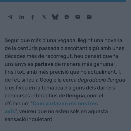
Segur que més d’una vegada, llegint una novel·la
de la centúria passada o escoltant algú amb unes
dècades més de recorregut, heu pensat que fa
uns anys es
parlava
de manera més genuïna i,
fins i tot, amb més precisió que no actualment. I,
de fet, si feu a Google la cerca
degradació llengua
o us fixeu en la temàtica d’alguns dels darrers
concursos interactius de
llengua
, com el
d’Òmnium “
Com parlaven els nostres
avis
”, veureu que no esteu sols en aquesta
sensació inquietant.