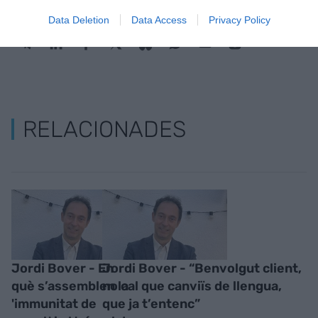
Data Deletion
Data Access
Privacy Policy
RELACIONADES
Jordi Bover - En
Jordi Bover - “Benvolgut client,
què s’assemblen la
no cal que canviïs de llengua,
'immunitat de
que ja t’entenc”