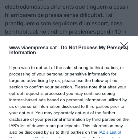
electrodomèstics diferents que tinguem a casa i
hi arribarem de pressa sense dificultat. I si
practiquem o som seguidors d’un esport, cosa
ben habitual, no tindrem problemes per dir 10 –i
20 també— termes específics. Penseu que en el
Diccionari general de l’esport
hi tenim gairebé
www.viaempresa.cat -
Do Not Process My Personal
Information
11.500 termes.
If you wish to opt-out of the sale, sharing to third parties, or
Podem concloure, doncs, que els humans som
processing of your personal or sensitive information for
targeted advertising by us, please use the below opt-out
éssers molt pràctics, que no aprenem res que no
section to confirm your selection. Please note that after your
tingui una utilitat molt clara per a nosaltres, i que
opt-out request is processed you may continue seeing
els nostres interessos històricament han anat
interest-based ads based on personal information utilized by
us or personal information disclosed to third parties prior to
variant al llarg del temps, d’una manera
your opt-out. You may separately opt-out of the further
accelerada els darrers anys. Per tant, la nostra
disclosure of your personal information by third parties on the
terminologia a escala col·lectiva és sens dubte
IAB’s list of downstream participants. This information may
molt més rica que no ho ha estat mai, amb un
also be disclosed by us to third parties on the
IAB’s List of