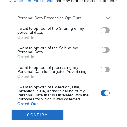
Downstream Participants
that may further disclose it to other
augment exponencial del nostre cabal
third parties.
terminològic, però individualment segueix
limitada al nostre entorn més proper, social i
Personal Data Processing Opt Outs
professional. No hauríem de qüestionar la riquesa
I want to opt-out of the Sharing of my
personal data.
de la terminologia avui dia, doncs, sinó si els
Opted In
nostres interessos actuals –la nostra vida tal com
I want to opt-out of the Sale of my
la tenim muntada— són els que ens fan més
Personal Data.
feliços. Omple més saber distingir entre cinc
Opted In
reaccions diferents a una aportació a una xarxa
I want to opt-out of processing my
social o entre cinc tipus de núvols? Heus ací la
Personal Data for Targeted Advertising.
Opted In
qüestió.
I want to opt-out of Collection, Use,
Retention, Sale, and/or Sharing of my
Personal Data that Is Unrelated with the
Purposes for which it was collected.
Afegir
VIA Empresa
com a font preferida de
Opted Out
Google de forma gratuïta
Estigues informat amb les últimes notícies d'actualitat
CONFIRM
ACTIVAR ARA