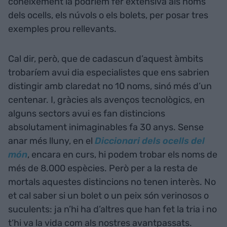
coneixement la podríem fer extensiva als noms
dels ocells, els núvols o els bolets, per posar tres
exemples prou rellevants.
Cal dir, però, que de cadascun d’aquest àmbits
trobaríem avui dia especialistes que ens sabrien
distingir amb claredat no 10 noms, sinó més d’un
centenar. I, gràcies als avenços tecnològics, en
alguns sectors avui es fan distincions
absolutament inimaginables fa 30 anys. Sense
anar més lluny, en el
Diccionari dels ocells del
món
, encara en curs, hi podem trobar els noms de
més de 8.000 espècies. Però per a la resta de
mortals aquestes distincions no tenen interès. No
et cal saber si un bolet o un peix són verinosos o
suculents: ja n’hi ha d’altres que han fet la tria i no
t’hi va la vida com als nostres avantpassats.