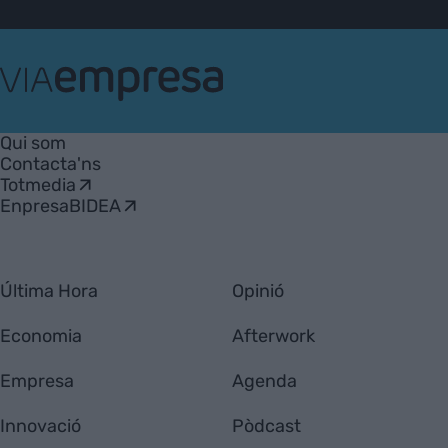
VIA
Empresa
Qui som
Contacta'ns
Totmedia
EnpresaBIDEA
Última Hora
Opinió
Economia
Afterwork
Empresa
Agenda
Innovació
Pòdcast