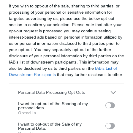
If you wish to opt-out of the sale, sharing to third parties, or
processing of your personal or sensitive information for
Quan es parla de la desindustrialització francesa o
targeted advertising by us, please use the below opt-out
alemanya no s’està parlant del mateix que quan
section to confirm your selection. Please note that after your
opt-out request is processed you may continue seeing
es parla de la desindustrialització catalana.
interest-based ads based on personal information utilized by
Aquest 20% de sector industrial nostre no
us or personal information disclosed to third parties prior to
significa el mateix que el francès o l’alemany. Són
your opt-out. You may separately opt-out of the further
igual de rics dos individus que tenen un pis a
disclosure of your personal information by third parties on the
IAB’s list of downstream participants. This information may
Barcelona si un d’ells en té, a més, dos a Londres,
also be disclosed by us to third parties on the
IAB’s List of
tres a París i quatre a Nova York?
Downstream Participants
that may further disclose it to other
third parties.
Molta gent no s’explica el perquè de moltes coses
Personal Data Processing Opt Outs
que ens passen. I no s’ho explica pel simple fet
I want to opt-out of the Sharing of my
que s’informa malament. Vet aquí la qüestió.
personal data.
Opted In
I want to opt-out of the Sale of my
Afegir
VIA Empresa
com a font preferida de
Personal Data.
Google de forma gratuïta