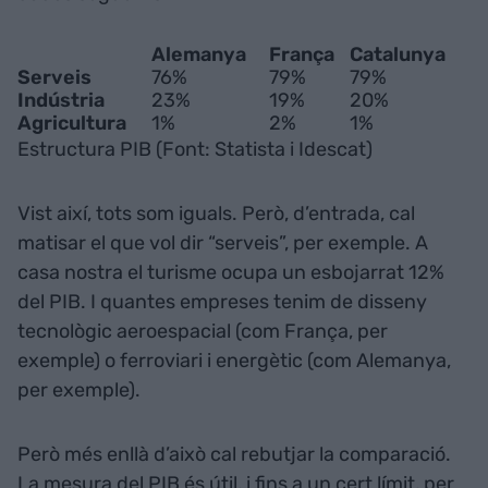
Alemanya
França
Catalunya
Serveis
76%
79%
79%
Indústria
23%
19%
20%
Agricultura
1%
2%
1%
Estructura PIB (Font: Statista i Idescat)
Vist així, tots som iguals. Però, d’entrada, cal
matisar el que vol dir “serveis”, per exemple. A
casa nostra el turisme ocupa un esbojarrat 12%
del PIB. I quantes empreses tenim de disseny
tecnològic aeroespacial (com França, per
exemple) o ferroviari i energètic (com Alemanya,
per exemple).
Però més enllà d’això cal rebutjar la comparació.
La mesura del PIB és útil, i fins a un cert límit, per