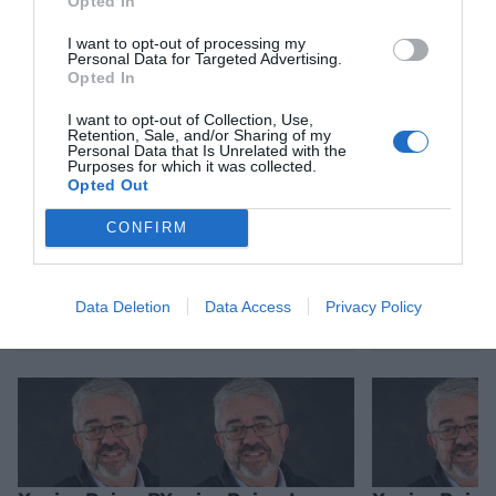
Opted In
Estigues informat amb les últimes notícies d'actualitat
ACTIVAR ARA
I want to opt-out of processing my
Personal Data for Targeted Advertising.
Opted In
I want to opt-out of Collection, Use,
Retention, Sale, and/or Sharing of my
Personal Data that Is Unrelated with the
Purposes for which it was collected.
Opted Out
CONFIRM
RELACIONADES
Data Deletion
Data Access
Privacy Policy