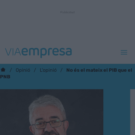
No és el mateix el PIB que el
Opinió
L'opinió
PNB