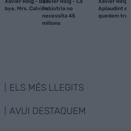
Xavier Roig - Bye,
Xavier Roig - La
Xavier Roig 
bye, Mrs. Calviño
indústria no
Aplaudint en
necessita 45
quedem tran
milions
ELS MÉS LLEGITS
AVUI DESTAQUEM