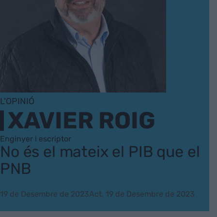
L'OPINIÓ
XAVIER ROIG
Enginyer i escriptor
No és el mateix el PIB que el
PNB
19 de Desembre de 2023
Act. 19 de Desembre de 2023