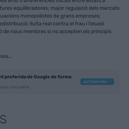
opea amb transferències fiscals entre estats a
ctures equilibradores; major regulació dels mercats
actuacions monopolistes de grans empreses;
stribució; lluita real contra el frau i l'elusió
sió de nous membres si no accepten els principis
sos...
nt preferida de Google de forma
ACTIVAR ARA
ícies d'actualitat
S