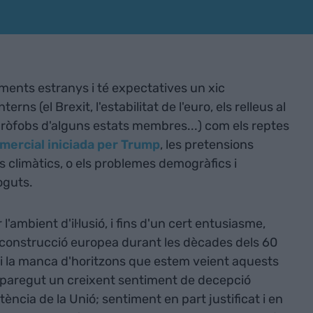
ents estranys i té expectatives un xic
rns (el Brexit, l'estabilitat de l'euro, els relleus al
euròfobs d'alguns estats membres...) com els reptes
mercial iniciada per Trump
, les pretensions
s climàtics, o els problemes demogràfics i
oguts.
'ambient d'il·lusió, i fins d'un cert entusiasme,
 construcció europea durant les dècades dels 60
si i la manca d'horitzons que estem veient aquests
aparegut un creixent sentiment de decepció
ència de la Unió; sentiment en part justificat i en