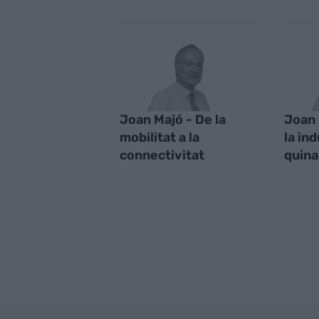
Joan Majó - De la
Joan 
mobilitat a la
la ind
connectivitat
quina