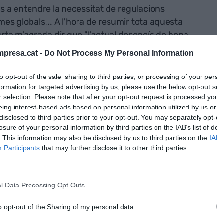
ls a entendre la necessitat de regulacions
es globals... A l'hora de resumir tota aquesta
rta m'agrada dir que "l'actual desencís de bona
una doble dimensió: social i democràtica".
presa.cat -
Do Not Process My Personal Information
 països
to opt-out of the sale, sharing to third parties, or processing of your per
formation for targeted advertising by us, please use the below opt-out s
s perdedors"
r selection. Please note that after your opt-out request is processed y
eing interest-based ads based on personal information utilized by us or
disclosed to third parties prior to your opt-out. You may separately opt-
losure of your personal information by third parties on the IAB’s list of
e creixement econòmic (fruit en bona part de la
. This information may also be disclosed by us to third parties on the
IA
 social (amb una clara i continuada reducció de les
Participants
that may further disclose it to other third parties.
veis del benestar), estem des de fa uns anys en una
ingut molts entrebancs, i en la que, tant en
e creixement, ha disminuït la redistribució i han
l Data Processing Opt Outs
ins de molts dels països, i s'ha estroncat el
nomies dels diferents estats. Hi ha ara països
o opt-out of the Sharing of my personal data.