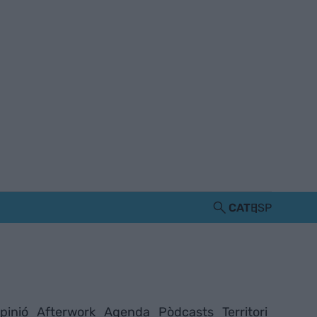
CAT
ESP
pinió
Afterwork
Agenda
Pòdcasts
Territori