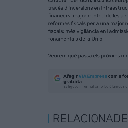
caràcter identitari; fiscalitat eur
través d'inversions en infraestru
financers; major control de les 
reformes fiscals per a una major redi
fiscals; més vigilància en l'admis
fonamentals de la Unió.
Veurem què passa els pròxims me
Afegir
VIA Empresa
com a fo
gratuïta
Estigues informat amb les últimes not
RELACIONADE