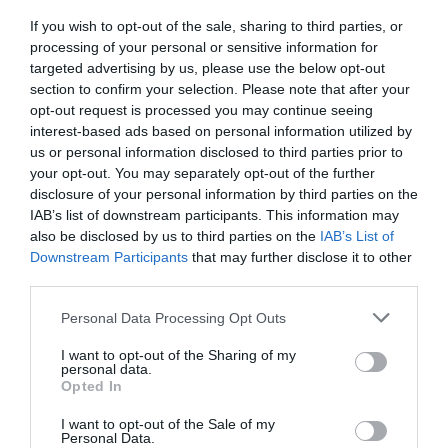
primer nivell hi hauria els filtres de correu brossa i
If you wish to opt-out of the sale, sharing to third parties, or
al darrer l’ús de marcadors biomètrics com el
processing of your personal or sensitive information for
targeted advertising by us, please use the below opt-out
reconeixement facial. L’un com l’altre són
section to confirm your selection. Please note that after your
emblemàtics del consens global (hola Xina?) que
opt-out request is processed you may continue seeing
la frontera de la IA ha de ser navegada amb cura.
interest-based ads based on personal information utilized by
us or personal information disclosed to third parties prior to
Els qui van criticar el text europeu adduint que
your opt-out. You may separately opt-out of the further
ofegaria la innovació tenen ara 100 pàgines
disclosure of your personal information by third parties on the
d’ordre executiva per a rosegar.
IAB’s list of downstream participants. This information may
also be disclosed by us to third parties on the
IAB’s List of
Downstream Participants
that may further disclose it to other
"Els qui van criticar el text
third parties.
europeu adduint que
Personal Data Processing Opt Outs
ofegaria la innovació tenen
I want to opt-out of the Sharing of my
personal data.
ara 100 pàgines d’ordre
Opted In
executiva per a rosegar"
I want to opt-out of the Sale of my
Personal Data.