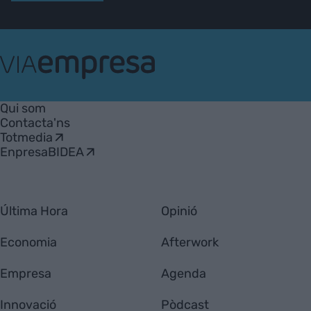
VIA
Empresa
Qui som
Contacta'ns
Totmedia
EnpresaBIDEA
Última Hora
Opinió
Economia
Afterwork
Empresa
Agenda
Innovació
Pòdcast