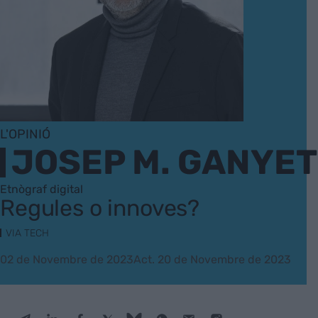
L'OPINIÓ
JOSEP M. GANYET
Etnògraf digital
Regules o innoves?
VIA TECH
02 de Novembre de 2023
Act. 20 de Novembre de 2023