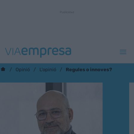
Regules o innoves?
Opinió
L'opinió