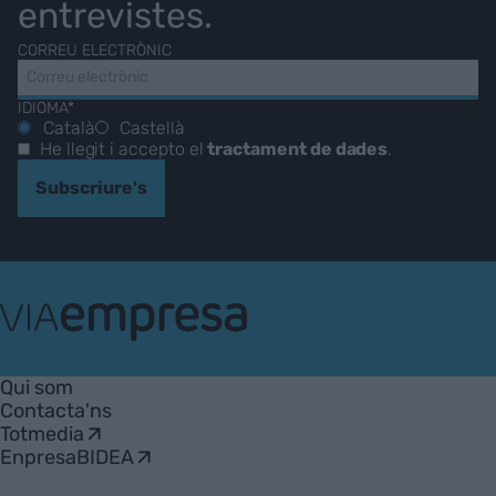
entrevistes.
CORREU ELECTRÒNIC
IDIOMA*
Català
Castellà
He llegit i accepto el
tractament de dades
.
Subscriure's
VIA
Empresa
Qui som
Contacta'ns
Totmedia
EnpresaBIDEA