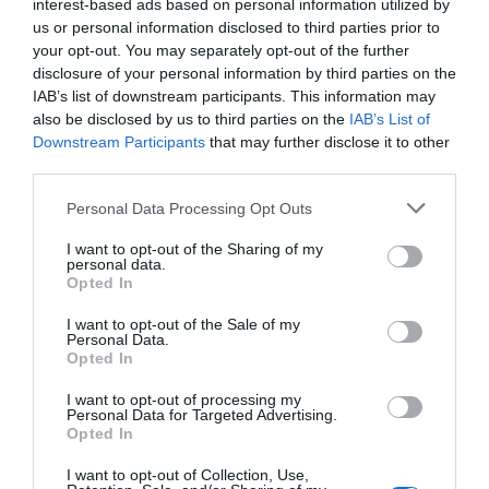
interest-based ads based on personal information utilized by
no es van creure aquests mantres i avui, encara,
us or personal information disclosed to third parties prior to
entre les deu economies més innovadores del
your opt-out. You may separately opt-out of the further
món, set són europees: Alemanya, Àustria,
disclosure of your personal information by third parties on the
IAB’s list of downstream participants. This information may
Dinamarca, Finlàndia, Suècia, Suïssa i Holanda.
also be disclosed by us to third parties on the
IAB’s List of
Economies d’alta intensitat innovadora
Downstream Participants
that may further disclose it to other
sustentades per potents clústers de petites i
third parties.
mitjanes empreses, molt tecnificades i que
Personal Data Processing Opt Outs
treballen cooperativament amb centres
tecnològics de frontera. És el model 4.0,
I want to opt-out of the Sharing of my
personal data.
possiblement el millor del món, no tan sensible a
Opted In
les convulsions dels mercats financers (com el
I want to opt-out of the Sale of my
model americà) i no tan dirigista i autocràtic com
Personal Data.
Opted In
els models asiàtics.
I want to opt-out of processing my
Personal Data for Targeted Advertising.
Mariana Mazzucato: “Per ser
Opted In
com els líders hem de fer el
I want to opt-out of Collection, Use,