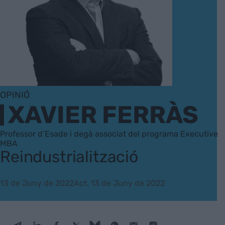
OPINIÓ
XAVIER FERRÀS
Professor d’Esade i degà associat del programa Executive
MBA
Reindustrialització
13 de Juny de 2022
Act. 13 de Juny de 2022