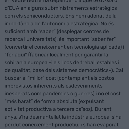
en veure l’extrema dependència que té d’Àsia o
d’EUA en alguns subministraments estratègics
com els semiconductors. Ens hem adonat de la
importància de l’autonomia estratègica. No és
suficient amb “saber” (desplegar centres de
recerca i universitats), és important “saber fer”
(convertir el coneixement en tecnologia aplicada) i
“fer aquí” (fabricar localment per garantir la
sobirania europea -i els llocs de treball estables i
de qualitat, base dels sistemes democràtics-). Cal
buscar el “millor” cost (contemplant els costos
imprevistos inherents als esdeveniments
inesperats com pandèmies o guerres) i no el cost
“més barat” de forma absoluta (expulsant
activitat productiva a tercers països). Durant
anys, s’ha desmantellat la indústria europea, s’ha
perdut coneixement productiu, i s’han evaporat