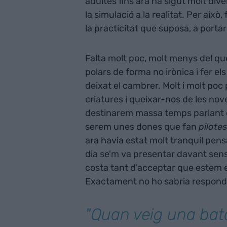
adultes fins ara ha sigut molt div
la simulació a la realitat. Per aix
la practicitat que suposa, a porta
Falta molt poc, molt menys del q
polars de forma no irònica i fer e
deixat el cambrer. Molt i molt poc p
criatures i queixar-nos de les nov
destinarem massa temps parlant de
serem unes dones que fan
pilates
ara havia estat molt tranquil pensa
dia se'm va presentar davant sens
costa tant d'acceptar que estem 
Exactament no ho sabria respondr
"Quan veig una bat