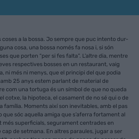
coses a la bossa. Jo sempre que puc intento dur-
lguna cosa, una bossa només fa nosa i, si són
ses que porten “per si fes falta”. L’altre dia, mentre
eves respectives bosses en un restaurant, vaig
, ni més ni menys, que el principi del que podia
si amb 25 anys estem parlant de material de
bre com una tortuga és un símbol de que no queda
el cotxe, la hipoteca, el casament de no sé qui o de
 família. Moments així son inevitables, amb el pas
to que sóc aquella amiga que s’aferra fortament al
lt més superficials, segurament centrades en
e cap de setmana. En altres paraules, jugar a ser