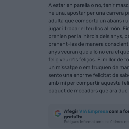
A estar en parella o no, tenir mas
ne una, apostar per una carrera pr
adulta que comporta un abans i un
jugar i trobar el teu lloc al món.
prenien per la inèrcia dels anys, 
prenent-les de manera conscient i
anys veuran que allò no era el que 
feliç veure’ls feliços. El millor d
un missatge o em truquen de man
sento una enorme felicitat de sa
amb mi per compartir aquesta feli
paquet de mocadors que ara duc a l
Afegir
VIA Empresa
com a fo
gratuïta
Estigues informat amb les últimes not