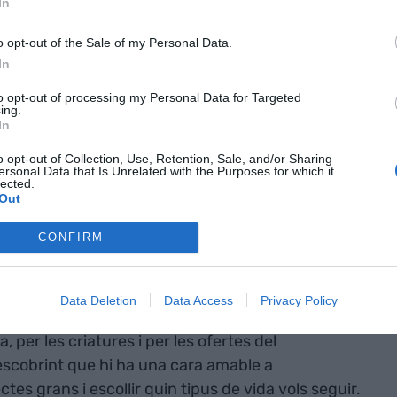
In
nt adults, m’emociono pensant que son feliços. I
é la meva fórmula per ser-ho.
o opt-out of the Sale of my Personal Data.
In
ue hi ha una
to opt-out of processing my Personal Data for Targeted
ing.
In
sentament, en
o opt-out of Collection, Use, Retention, Sale, and/or Sharing
 grans i
ersonal Data that Is Unrelated with the Purposes for which it
lected.
e vida vols
Out
CONFIRM
ors al bolso perquè pensava que significava
Data Deletion
Data Access
Privacy Policy
rrida, una entrada a una vida on les persones
a, per les criatures i per les ofertes del
scobrint que hi ha una cara amable a
es grans i escollir quin tipus de vida vols seguir.