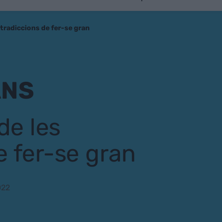
ntradiccions de fer-se gran
ANS
de les
e fer-se gran
022