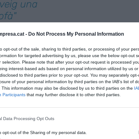
i veig una
ofà"
presa.cat -
Do Not Process My Personal Information
uan veig una criatura pel carrer li somric i penso
tenir una cosa petita que s’assembla a tu. I quan
to opt-out of the sale, sharing to third parties, or processing of your per
realitat, hi veig una abraçada suau al sofà després
formation for targeted advertising by us, please use the below opt-out s
iure en un lloc que és casa meva de veritat per
r selection. Please note that after your opt-out request is processed y
els dissabtes i anar a fer una excursió al matí del
eing interest-based ads based on personal information utilized by us or
disclosed to third parties prior to your opt-out. You may separately opt-
a idea.
losure of your personal information by third parties on the IAB’s list of
. This information may also be disclosed by us to third parties on the
IA
Participants
that may further disclose it to other third parties.
 diuen que comencen una empresa i m’agrada fer
s meves amigues. M’agrada veure l’alegria amb la
e amb la parella o que fa tres dies van signar la
l Data Processing Opt Outs
loro quan em diuen que es casen i penso en quines
, de quan érem petits, als vídeos aquells que
o opt-out of the Sharing of my personal data.
ònies. Penso en totes aquestes coses i, malgrat