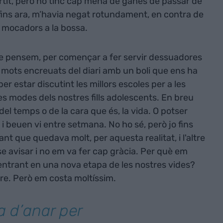
ertit, però no tinc cap mena de ganes de passar de
ò, fins ara, m’havia negat rotundament, en contra de
r mocadors a la bossa.
ue pensem, per començar a fer servir dessuadores
ls mots encreuats del diari amb un boli que ens ha
er estar discutint les millors escoles per a les
es modes dels nostres fills adolescents. En breu
l temps o de la cara que és, la vida. O potser
i beuen vi entre setmana. No ho sé, però jo fins
nt que quedava molt, per aquesta realitat, i l'altre
e avisar i no em va fer cap gràcia. Per què em
entrant en una nova etapa de les nostres vides?
e. Però em costa moltíssim.
a d’anar per