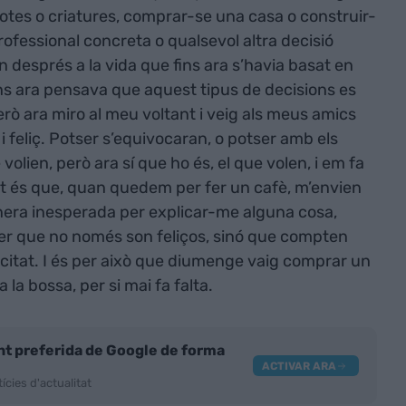
cotes o criatures, comprar-se una casa o construir-
ofessional concreta o qualsevol altra decisió
 després a la vida que fins ara s’havia basat en
 Fins ara pensava que aquest tipus de decisions es
però ara miro al meu voltant i veig als meus amics
 feliç. Potser s’equivocaran, o potser amb els
volien, però ara sí que ho és, el que volen, i em fa
e tot és que, quan quedem per fer un cafè, m’envien
era inesperada per explicar-me alguna cosa,
ber que no només son feliços, sinó que compten
citat. I és per això que diumenge vaig comprar un
a bossa, per si mai fa falta.
nt preferida de Google de forma
ACTIVAR ARA
ícies d'actualitat