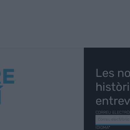
RE
Les no
històr
Í
entrev
CORREU ELECTRÒ
IDIOMA*