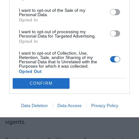
manera espontània quan els incentius -
I want to opt-out of the Sale of my
l'expectativa del valor a capturar- són percebuts
Personal Data.
Opted In
com a alts, i l'esforç -les barreres a superar per a
aconseguir-lo- són percebudes com a baixes. La
I want to opt-out of processing my
Personal Data for Targeted Advertising.
pressió social, però també les polítiques de
Opted In
subministrament públiques i privades poden
I want to opt-out of Collection, Use,
articular incentius. Una regulació dissenyada per
Retention, Sale, and/or Sharing of my
Personal Data that Is Unrelated with the
a un estadi informacional anterior es presenta ara
Purposes for which it was collected.
en molts casos com una barrera. Agrupa coses
Opted Out
que avui sabem separades o separa aquelles que
CONFIRM
avui sabem més viables juntes. Reorganitzar el
que sobra per a convertir-ho en valuós exigeix
disposar d'un espai d'experimentació en el qual es
Data Deletion
Data Access
Privacy Policy
puguin suspendre temporalment les limitacions
vigents.