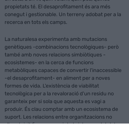
propietats té. El desaprofitament és ara més
conegut i gestionable. Un terreny adobat per a la
recerca en tots els camps.
La naturalesa experimenta amb mutacions
genètiques -combinacions tecnològiques- però
també amb noves relacions simbiòtiques -
ecosistemes- en la cerca de funcions
metabòliques capaces de convertir l'inaccessible
-el desaprofitament- en aliment per a noves
formes de vida. L'existència de viabilitat
tecnològica per a la revaloració d'un residu no
garanteix per si sola que aquesta es vagi a
produir. És clau comptar amb un ecosistema de
suport. Les relacions entre organitzacions no
s'han teixit fins ara seguint el cicle complet dels