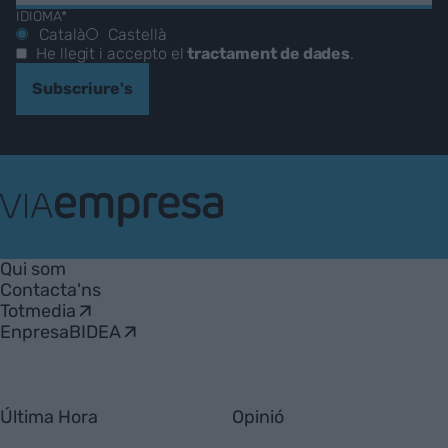
IDIOMA*
Català
Castellà
He llegit i accepto el
tractament de dades
.
Subscriure's
VIA
Empresa
Qui som
Contacta'ns
Totmedia
EnpresaBIDEA
Última Hora
Opinió