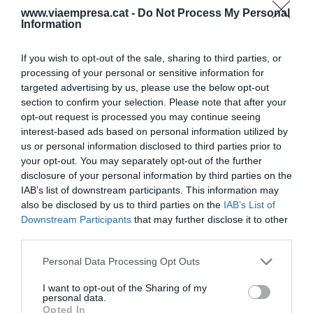
materials, del productor al revalorizador; ni en
www.viaempresa.cat -
Do Not Process My Personal
Information
funció de la comunalitat dels seus residus. És el
moment de desenvolupar sistemes de relacions
If you wish to opt-out of the sale, sharing to third parties, or
des de la perspectiva dels residus: els que els
processing of your personal or sensitive information for
produeixen, els que els usen, els que els
targeted advertising by us, please use the below opt-out
manipulen, etiqueten, investiguen, financen o
section to confirm your selection. Please note that after your
opt-out request is processed you may continue seeing
transformen.
interest-based ads based on personal information utilized by
us or personal information disclosed to third parties prior to
"És el moment de
your opt-out. You may separately opt-out of the further
disclosure of your personal information by third parties on the
desenvolupar sistemes de
IAB’s list of downstream participants. This information may
also be disclosed by us to third parties on the
IAB’s List of
relacions des de la
Downstream Participants
that may further disclose it to other
third parties.
perspectiva dels residus"
Personal Data Processing Opt Outs
L'experimentació tecnològica i el
I want to opt-out of the Sharing of my
personal data.
desenvolupament d'ecosistemes resulten de
Opted In