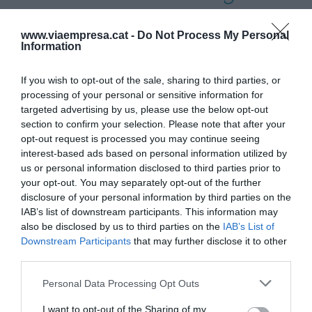
posició en el rànquing de
www.viaempresa.cat -
Do Not Process My Personal
països europeus amb més
Information
proporció de dones
If you wish to opt-out of the sale, sharing to third parties, or
directives, amb un 38%
processing of your personal or sensitive information for
targeted advertising by us, please use the below opt-out
section to confirm your selection. Please note that after your
La discriminació de les dones per ocupar
opt-out request is processed you may continue seeing
posicions directives en moments en què
interest-based ads based on personal information utilized by
us or personal information disclosed to third parties prior to
l'empresa gaudeix de salut, es troba estable i en
your opt-out. You may separately opt-out of the further
ple creixement, no tan sols comporta la pèrdua
disclosure of your personal information by third parties on the
d’un talent altament qualificat, sinó que limita la
IAB’s list of downstream participants. This information may
also be disclosed by us to third parties on the
IAB’s List of
generació de líders, perpetua ambients on es
Downstream Participants
that may further disclose it to other
reiteren patrons culturals reblits de prejudicis, i es
third parties.
perd una magnífica oportunitat de millora de
Personal Data Processing Opt Outs
processos i d’increment de la productivitat.
I want to opt-out of the Sharing of my