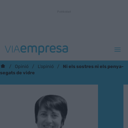
Ni els sostres ni els penya-
Opinió
L'opinió
segats de vidre