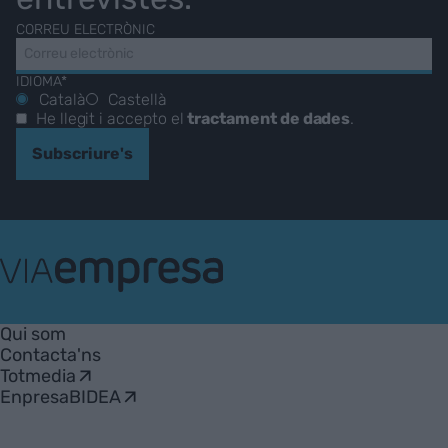
CORREU ELECTRÒNIC
IDIOMA*
Català
Castellà
He llegit i accepto el
tractament de dades
.
Subscriure's
VIA
Empresa
Qui som
Contacta'ns
Totmedia
EnpresaBIDEA