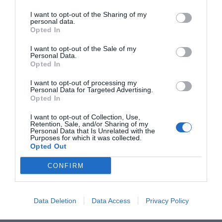
cultura d'empresa. Hauran de diferenciar entre
I want to opt-out of the Sharing of my
personal data.
treball solitari i col·laboratiu; i lluitar per retenir el
Opted In
talent. Els directius necessitaran altres habilitats,
I want to opt-out of the Sale of my
com l'ús d'eines digitals. Les lleis evolucionaran
Personal Data.
reconeixent i protegint el teletreball. La gent
Opted In
s'està plantejant qüestions profundes respecte a
I want to opt-out of processing my
on viure. El treball en remot permet viure a dues
Personal Data for Targeted Advertising.
Opted In
hores en cases més grans i amb menys hipoteca.
A més a més moltes ciutats han vist creixeré la
I want to opt-out of Collection, Use,
Retention, Sale, and/or Sharing of my
inseguretat, les ocupacions i l'augment impositiu.
Personal Data that Is Unrelated with the
Purposes for which it was collected.
La diferenciació entre treballs presencials i
Opted Out
digitals augmentarà les diferències laborals. Els
CONFIRM
treballadors poden adquirir més poder, el que
també és inflacionari. Aquesta tendència
pot afectar els preus immobiliaris, però més ho
Data Deletion
Data Access
Privacy Policy
pot fer les obligacions de descarbonització.