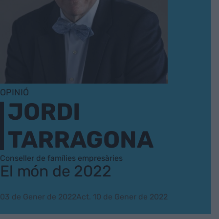
OPINIÓ
JORDI
TARRAGONA
Conseller de famílies empresàries
El món de 2022
03 de Gener de 2022
Act. 10 de Gener de 2022