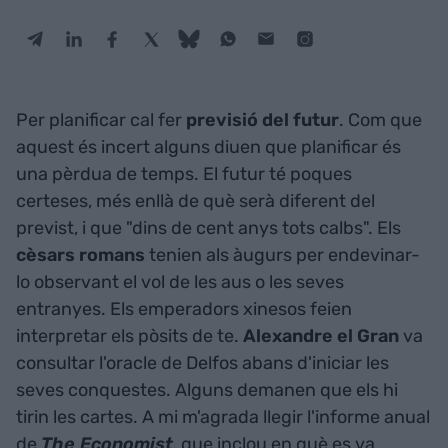
Per planificar cal fer
previsió
del
futur
. Com que
aquest és incert alguns diuen que planificar és
una pèrdua de temps. El futur té poques
certeses, més enllà de què serà diferent del
previst, i que "dins de cent anys tots calbs". Els
cèsars
romans
tenien als àugurs per endevinar-
lo observant el vol de les aus o les seves
entranyes. Els emperadors xinesos feien
interpretar els pòsits de te.
Alexandre
el
Gran
va
consultar l'oracle de Delfos abans d'iniciar les
seves conquestes. Alguns demanen que els hi
tirin les cartes. A mi m'agrada llegir l'informe anual
de
The
Economist
, que inclou en què es va