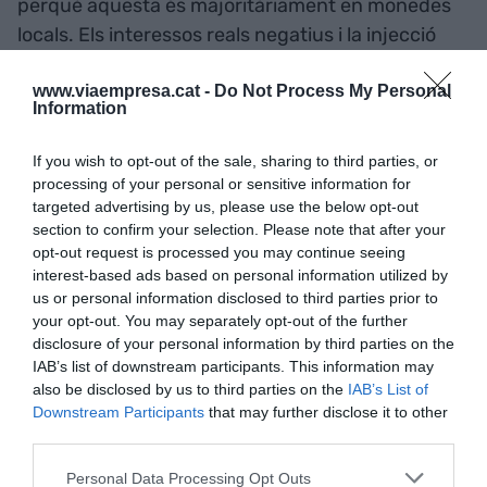
perquè aquesta és majoritàriament en monedes
locals. Els interessos reals negatius i la injecció
monetària conviden a invertir en actius de risc. És
fàcil oblidar la punxada de les .com a finals
www.viaempresa.cat -
Do Not Process My Personal
Information
dels 90. Si el crèdit no es restringeix ni puja el seu
cost les fallides empresarials es mantindran
If you wish to opt-out of the sale, sharing to third parties, or
baixes; en altre cas es poden disparar.
processing of your personal or sensitive information for
targeted advertising by us, please use the below opt-out
section to confirm your selection. Please note that after your
Treball híbrid
opt-out request is processed you may continue seeing
interest-based ads based on personal information utilized by
us or personal information disclosed to third parties prior to
Major productivitat, treballadors més contents o
your opt-out. You may separately opt-out of the further
menys emissions són algunes dels avantatges del
disclosure of your personal information by third parties on the
teletreball. A molts treballadors els hi agradaria
IAB’s list of downstream participants. This information may
teletreballar el 50%. Les desigualtats de gènere i
also be disclosed by us to third parties on the
IAB’s List of
Downstream Participants
that may further disclose it to other
minories es poden potenciar, en valorar-se més la
third parties.
presencialitat per part dels ocupadors, que veuen
massa teletreball dolent per la productivitat i la
Personal Data Processing Opt Outs