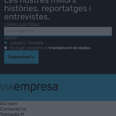
històries, reportatges i
entrevistes.
CORREU ELECTRÒNIC
IDIOMA*
Català
Castellà
He llegit i accepto el
tractament de dades
.
Subscriure's
VIA
Empresa
Qui som
Contacta'ns
Totmedia