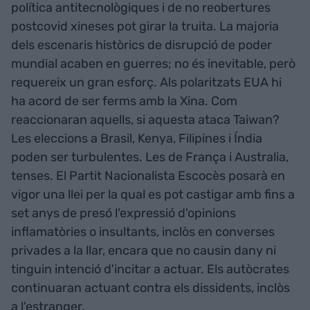
política antitecnològiques i de no reobertures
postcovid xineses pot girar la truita. La majoria
dels escenaris històrics de disrupció de poder
mundial acaben en guerres; no és inevitable, però
requereix un gran esforç. Als polaritzats EUA hi
ha acord de ser ferms amb la Xina. Com
reaccionaran aquells, si aquesta ataca Taiwan?
Les eleccions a Brasil, Kenya, Filipines i Índia
poden ser turbulentes. Les de França i Australia,
tenses. El Partit Nacionalista Escocès posarà en
vigor una llei per la qual es pot castigar amb fins a
set anys de presó l'expressió d'opinions
inflamatòries o insultants, inclòs en converses
privades a la llar, encara que no causin dany ni
tinguin intenció d'incitar a actuar. Els autòcrates
continuaran actuant contra els dissidents, inclòs
a l'estranger.