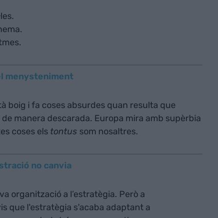
les.
inema.
itmes.
 del menysteniment
à boig i fa coses absurdes quan resulta que
 de manera descarada. Europa mira amb supèrbia
tes coses els
tontus
som nosaltres.
stració no canvia
a organització a l’estratègia. Però a
vis que l'estratègia s'acaba adaptant a