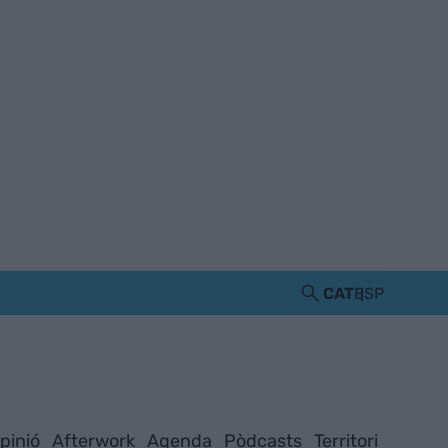
CAT
ESP
pinió
Afterwork
Agenda
Pòdcasts
Territori