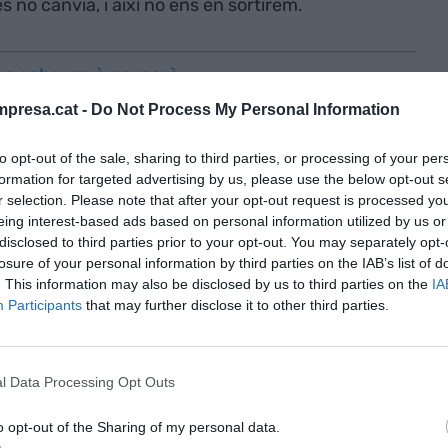
es no canvia, i així no ens en sortirem.
 a saber què passarà
presa.cat -
Do Not Process My Personal Information
000 humans a tot el planeta, però va passar
to opt-out of the sale, sharing to third parties, or processing of your per
a no un 2%. Durant 117.000 anys va haver-hi
formation for targeted advertising by us, please use the below opt-out s
món, fregant l'extinció. Ens vàrem començar a
r selection. Please note that after your opt-out request is processed y
uan vàrem arribar als 30.000. Ara som més de
eing interest-based ads based on personal information utilized by us or
assarà.
disclosed to third parties prior to your opt-out. You may separately opt-
losure of your personal information by third parties on the IAB’s list of
. This information may also be disclosed by us to third parties on the
IA
Participants
that may further disclose it to other third parties.
ilip Kotler i la tecnologia
l Data Processing Opt Outs
o opt-out of the Sharing of my personal data.
lla = Organització Vella i Cara)