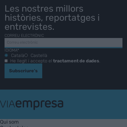
Les nostres millors
històries, reportatges i
entrevistes.
CORREU ELECTRÒNIC
IDIOMA*
Català
Castellà
He llegit i accepto el
tractament de dades
.
Subscriure's
VIA
Empresa
Qui som