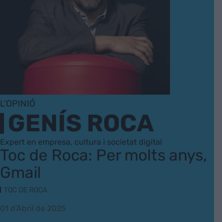
L'OPINIÓ
GENÍS ROCA
Expert en empresa, cultura i societat digital
Toc de Roca: Per molts anys,
Gmail
TOC DE ROCA
01 d'Abril de 2025