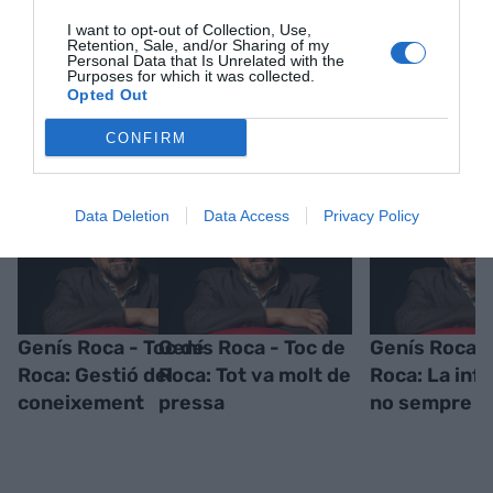
I want to opt-out of Collection, Use,
Retention, Sale, and/or Sharing of my
Personal Data that Is Unrelated with the
Purposes for which it was collected.
Opted Out
RELACIONADES
CONFIRM
Data Deletion
Data Access
Privacy Policy
Genís Roca - Toc de
Genís Roca - Toc de
Genís Roca -
Roca: Gestió del
Roca: Tot va molt de
Roca: La inf
coneixement
pressa
no sempre é