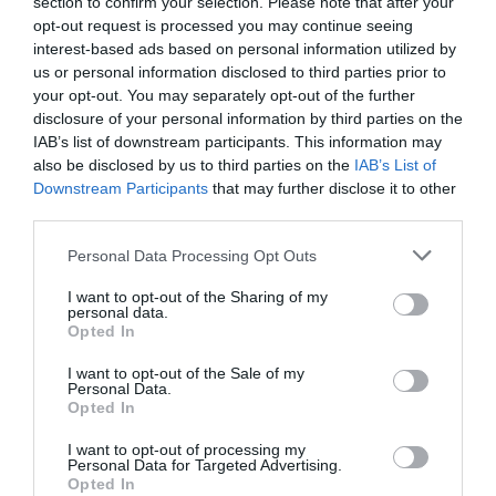
section to confirm your selection. Please note that after your
opt-out request is processed you may continue seeing
De: Estudiar una cosa per a poder treballar tota la
interest-based ads based on personal information utilized by
vida
us or personal information disclosed to third parties prior to
your opt-out. You may separately opt-out of the further
disclosure of your personal information by third parties on the
A: Estudiar tota la vida per a poder treballar
IAB’s list of downstream participants. This information may
d’alguna cosa
also be disclosed by us to third parties on the
IAB’s List of
Downstream Participants
that may further disclose it to other
third parties.
Pots llegir tots els Tocs de Roca fent clic
aquí
.
Personal Data Processing Opt Outs
I want to opt-out of the Sharing of my
personal data.
Afegir
VIA Empresa
com a font preferida de
Opted In
Google de forma gratuïta
Estigues informat amb les últimes notícies d'actualitat
I want to opt-out of the Sale of my
ACTIVAR ARA
Personal Data.
Opted In
I want to opt-out of processing my
Personal Data for Targeted Advertising.
Opted In