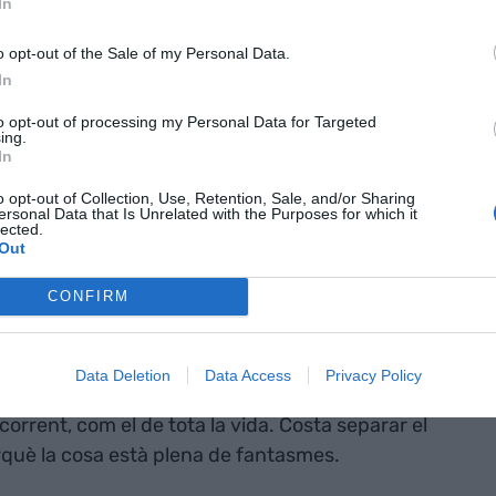
In
o opt-out of the Sale of my Personal Data.
In
"
to opt-out of processing my Personal Data for Targeted
ing.
In
o opt-out of Collection, Use, Retention, Sale, and/or Sharing
ersonal Data that Is Unrelated with the Purposes for which it
ista nicaragüenca
lected.
Out
e fantasmes
CONFIRM
ig Data i quan rascaves una mica descobries que
Data Deletion
Data Access
Privacy Policy
 parlant d’Intel·ligència Artificial que en veritat
corrent, com el de tota la vida. Costa separar el
perquè la cosa està plena de fantasmes.