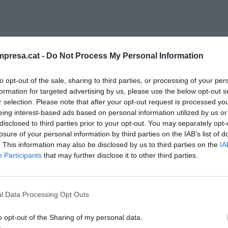
presa.cat -
Do Not Process My Personal Information
to opt-out of the sale, sharing to third parties, or processing of your per
formation for targeted advertising by us, please use the below opt-out s
r selection. Please note that after your opt-out request is processed y
a
eing interest-based ads based on personal information utilized by us or
disclosed to third parties prior to your opt-out. You may separately opt-
losure of your personal information by third parties on the IAB’s list of
nt a un auditori que “Internet ha vingut per
. This information may also be disclosed by us to third parties on the
IA
Participants
that may further disclose it to other third parties.
aquesta capacitat d’anar tant pel davant de la
gairebé no movia els braços, de tant que li
l Data Processing Opt Outs
 als punys emmidonats de la camisa.
o opt-out of the Sharing of my personal data.