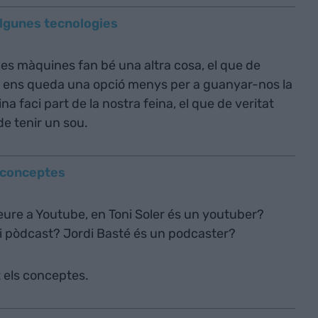
algunes tecnologies
s màquines fan bé una altra cosa, el que de
s ens queda una opció menys per a guanyar-nos la
a faci part de la nostra feina, el que de veritat
e tenir un sou.
 conceptes
veure a Youtube, en Toni Soler és un youtuber?
o i pòdcast? Jordi Basté és un podcaster?
t els conceptes.