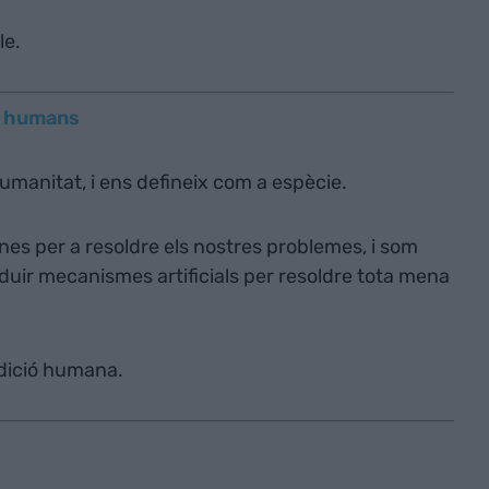
le.
fa humans
humanitat, i ens defineix com a espècie.
es per a resoldre els nostres problemes, i som
oduir mecanismes artificials per resoldre tota mena
ndició humana.