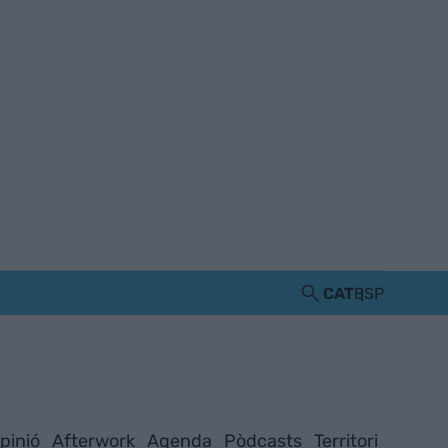
CAT
ESP
pinió
Afterwork
Agenda
Pòdcasts
Territori