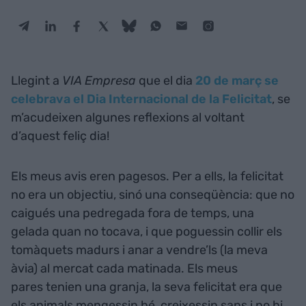
Llegint a
VIA Empresa
que el dia
20 de març se
celebrava el Dia Internacional de la Felicitat
, se
m’acudeixen algunes reflexions al voltant
d’aquest feliç dia!
Els meus avis eren pagesos. Per a ells, la felicitat
no era un objectiu, sinó una conseqüència: que no
caigués una pedregada fora de temps, una
gelada quan no tocava, i que poguessin collir els
tomàquets madurs i anar a vendre’ls (la meva
àvia) al mercat cada matinada. Els meus
pares tenien una granja, la seva felicitat era que
els animals mengessin bé, creixessin sans i no hi