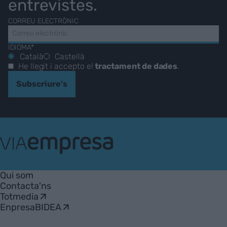
entrevistes.
CORREU ELECTRÒNIC
IDIOMA*
Català
Castellà
He llegit i accepto el
tractament de dades
.
Subscriure's
VIA
Empresa
Qui som
Contacta'ns
Totmedia
EnpresaBIDEA