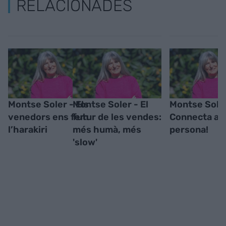
RELACIONADES
Montse Soler - Els
Montse Soler - El
Montse Soler
venedors ens fem
futur de les vendes:
Connecta am
l’harakiri
més humà, més
persona!
'slow'