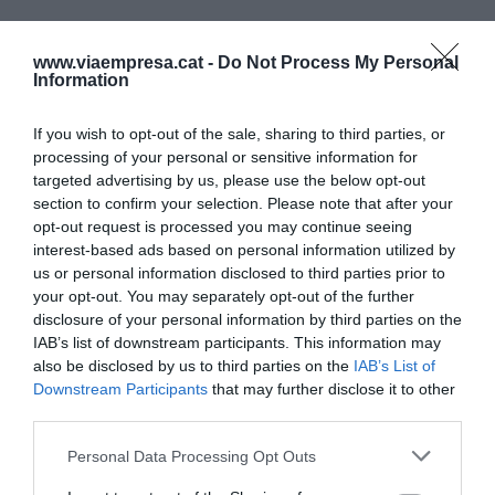
En el meu món, el de les vendes, aquesta
www.viaempresa.cat -
Do Not Process My Personal
dissociació entre felicitat i feina hauria de ser
Information
simplement impensable. Com pots entusiasmar
un client, si tu no estàs entusiasmat? Si a tu et fa
If you wish to opt-out of the sale, sharing to third parties, or
processing of your personal or sensitive information for
infeliç estar allà, com pots empatitzar amb qui et
targeted advertising by us, please use the below opt-out
parla? Vendre és crear relacions, entendre
section to confirm your selection. Please note that after your
necessitats, trobar solucions. I jo no em crec que
opt-out request is processed you may continue seeing
interest-based ads based on personal information utilized by
això es pugui fer sense una implicació i un
us or personal information disclosed to third parties prior to
compromís sentit. Un comercial infeliç, no ven.
your opt-out. You may separately opt-out of the further
disclosure of your personal information by third parties on the
IAB’s list of downstream participants. This information may
Podem estimar la nostra feina? Jo no ho puc
also be disclosed by us to third parties on the
IAB’s List of
concebre de cap altra manera, i més si ens
Downstream Participants
that may further disclose it to other
passem bona part de la vida treballant. Potser el
third parties.
problema no és la feina, sinó el relat que ens
Personal Data Processing Opt Outs
expliquem sobre ella. Potser el que cal no és