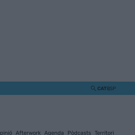
CAT
ESP
pinió
Afterwork
Agenda
Pòdcasts
Territori