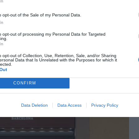
t reconeguda
In
o opt-out of the Sale of my Personal Data.
In
 Pastisseria Oriol Carrió de Barcelona, el rànquing
to opt-out of processing my Personal Data for Targeted
ing.
 Riudoms com a guanyadora del panellet de plata.
In
 al
Forn La Sitja/Providència
, ubicat al carrer de
o opt-out of Collection, Use, Retention, Sale, and/or Sharing
ue va ser el guanyador l'any passat.
ersonal Data that Is Unrelated with the Purposes for which it
lected.
Out
t en la pastisseria
CONFIRM
Data Deletion
Data Access
Privacy Policy