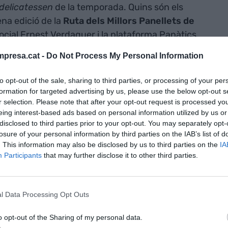
delicatessen
de la temporada. Quins són els
ena edició de la
Ruta dels Millors Panellets de
Social Ernest Verdaguer i la plataforma Panàtics,
s de Barcelona, s'ha buscat el millor panellet de
presa.cat -
Do Not Process My Personal Information
 En aquesta edició, la
Pastisseria Oriol Carrió
,
 Barcelona, ha estat reconeguda com la millor.
to opt-out of the sale, sharing to third parties, or processing of your per
formation for targeted advertising by us, please use the below opt-out s
r selection. Please note that after your opt-out request is processed y
 forners i pastissers de Catalunya que han
eing interest-based ads based on personal information utilized by us or
e la Ruta dels Millors Panellets de Pinyons. En un
disclosed to third parties prior to your opt-out. You may separately opt-
professionals del sector de la pastisseria i la fleca
losure of your personal information by third parties on the IAB’s list of
. This information may also be disclosed by us to third parties on the
IA
nellet: l'estructura global, la imatge exterior, la
Participants
that may further disclose it to other third parties.
valoració del massapà i el sabor en boca.
 Carrió,
l Data Processing Opt Outs
 Bailèn 216 de
o opt-out of the Sharing of my personal data.