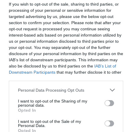
Com a conseqüència, quan parlem del principi
If you wish to opt-out of the sale, sharing to third parties, or
que estableix la conveniència que els impostos es
processing of your personal or sensitive information for
determinin segons les possibilitats de pagament
targeted advertising by us, please use the below opt-out
section to confirm your selection. Please note that after your
de cada contribuent, hem de parlar del
principi
opt-out request is processed you may continue seeing
de capacitat contributiva
, i no del
principi de
interest-based ads based on personal information utilized by
capacitat de pagament
ni del
principi de
us or personal information disclosed to third parties prior to
capacitat econòmica
. Ens tornem a trobar
your opt-out. You may separately opt-out of the further
disclosure of your personal information by third parties on the
davant de dues formes poc precises que, pels
IAB’s list of downstream participants. This information may
mateixos motius, s’usen de manera errònia.
also be disclosed by us to third parties on the
IAB’s List of
Downstream Participants
that may further disclose it to other
third parties.
Podeu consultar aquests termes i molts d’altres
que hi estan relacionats a la
Neoloteca
i al portal
Personal Data Processing Opt Outs
Terminologia d’economia i empresa
del
I want to opt-out of the Sharing of my
TERMCAT.
personal data.
Opted In
I want to opt-out of the Sale of my
Personal Data.
Afegir
VIA Empresa
com a font preferida de
Opted In
Google de forma gratuïta