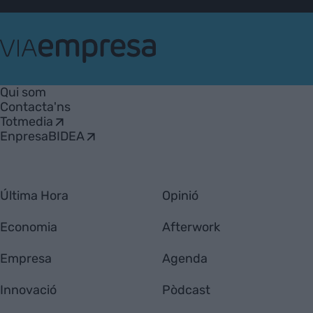
VIA
Empresa
Qui som
Contacta'ns
Totmedia
EnpresaBIDEA
Última Hora
Opinió
Economia
Afterwork
Empresa
Agenda
Innovació
Pòdcast