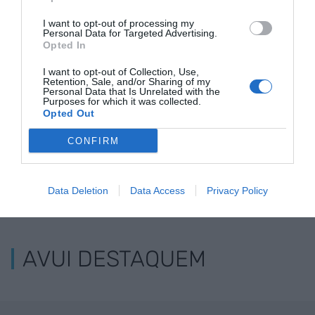
Estigues informat amb les últimes notícies d'actualitat
I want to opt-out of processing my
ACTIVAR ARA
Personal Data for Targeted Advertising.
Opted In
I want to opt-out of Collection, Use,
Retention, Sale, and/or Sharing of my
Personal Data that Is Unrelated with the
Purposes for which it was collected.
Opted Out
CONFIRM
Data Deletion
Data Access
Privacy Policy
ELS MÉS LLEGITS
AVUI DESTAQUEM