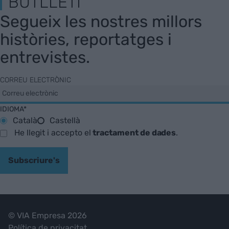
BUTLLETÍ
Segueix les nostres millors
històries, reportatges i
entrevistes.
CORREU ELECTRÒNIC
IDIOMA*
Català
Castellà
He llegit i accepto el
tractament de dades
.
Subscriure's
© VIA Empresa 2026
Política de privacitat