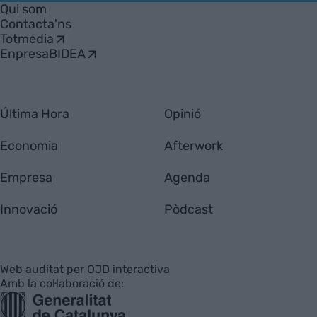
Empresa
Qui som
Contacta'ns
Totmedia
EnpresaBIDEA
Última Hora
Opinió
Economia
Afterwork
Empresa
Agenda
Innovació
Pòdcast
Web auditat per OJD interactiva
Amb la col·laboració de: