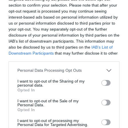
section to confirm your selection. Please note that after your
opt-out request is processed you may continue seeing
interest-based ads based on personal information utilized by
us or personal information disclosed to third parties prior to
your opt-out. You may separately opt-out of the further
RELACIONADES
disclosure of your personal information by third parties on the
IAB’s list of downstream participants. This information may
also be disclosed by us to third parties on the
IAB’s List of
Downstream Participants
that may further disclose it to other
third parties.
Personal Data Processing Opt Outs
I want to opt-out of the Sharing of my
personal data.
Opted In
Glovo comença a
Rakuten, nou
Glovo arriba 
operar a Palma
patrocinador
de comande
I want to opt-out of the Sale of my
Personal Data.
principal global del
Opted In
Barça
I want to opt-out of processing my
Personal Data for Targeted Advertising.