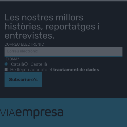
Les nostres millors
històries, reportatges i
entrevistes.
CORREU ELECTRÒNIC
IDIOMA*
Català
Castellà
He llegit i accepto el
tractament de dades
.
Subscriure's
VIA