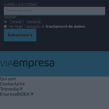
CORREU ELECTRÒNIC
IDIOMA*
Català
Castellà
He llegit i accepto el
tractament de dades
.
Subscriure's
VIA
Empresa
Qui som
Contacta'ns
Totmedia
EnpresaBIDEA