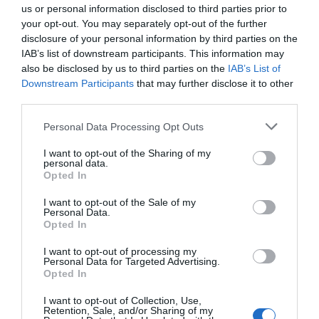
relacions, per explorar i deixar-te sorprendre, i
us or personal information disclosed to third parties prior to
sobre tot que puguin passar coses imprevistes.
your opt-out. You may separately opt-out of the further
disclosure of your personal information by third parties on the
IAB’s list of downstream participants. This information may
“Visquis on visquis, no et
also be disclosed by us to third parties on the
IAB’s List of
Downstream Participants
that may further disclose it to other
tanquis a les sorpreses”
third parties.
Personal Data Processing Opt Outs
La telemàtica és una potent eina de treball i
productivitat, com també és una potent eina per
I want to opt-out of the Sharing of my
personal data.
mantenir vincles i relacions, però a l’hora de la
Opted In
veritat la majoria de persones no podem
I want to opt-out of the Sale of my
funcionar i créixer només des de la pantalla. Quan
Personal Data.
Opted In
us parlin de models híbrids no penseu en la
combinació d’online i offline, penseu més aviat en
I want to opt-out of processing my
Personal Data for Targeted Advertising.
la combinació de més i menys gent física i real al
Opted In
vostre voltant. Si vius a un poble, busca la manera
I want to opt-out of Collection, Use,
de viure la ciutat de tant en tant. I si vius a la
Retention, Sale, and/or Sharing of my