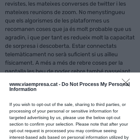
revistes, les mateixes converses de twitter i les
mateixes reunions de zoom. No menystingueu
que els algorismes de les plataformes us
recomanen coses que ja és molt probable que us
agradin, i que per tant es redueix molt la capacitat
de sorpresa i descoberta. Estar connectats
telemàticament no serà suficient si us aïlleu
físicament. A més a més de rebre coses per la
pantalla les heu de poder rebre també passejant.
www.viaempresa.cat -
Do Not Process My Personal
Les ciutats són el millor espai relacional que
Information
tenim, malgrat tot. És bo tenir-hi tractes. Si
If you wish to opt-out of the sale, sharing to third parties, or
decideixes viure a un poble intenta construir una
processing of your personal or sensitive information for
certa rutina que et porti de tant en tant a la ciutat,
targeted advertising by us, please use the below opt-out
però no per anar a fer gestions i tornar a corre-
section to confirm your selection. Please note that after your
opt-out request is processed you may continue seeing
cuita, sinó també per tenir converses i treballar
interest-based ads based on personal information utilized by