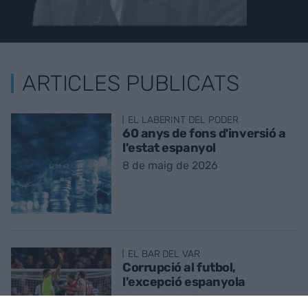
ARTICLES PUBLICATS
EL LABERINT DEL PODER
60 anys de fons d'inversió a
l'estat espanyol
8 de maig de 2026
EL BAR DEL VAR
Corrupció al futbol,
l'excepció espanyola
2 de maig de 2026