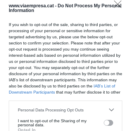
www.viaempresa.cat -
Do Not Process My Personal
Information
If you wish to opt-out of the sale, sharing to third parties, or
processing of your personal or sensitive information for
EL LABERINT DEL PODER
targeted advertising by us, please use the below opt-out
Som Energia, la cooperació a
section to confirm your selection. Please note that after your
l'electricitat
opt-out request is processed you may continue seeing
1 de maig de 2026
interest-based ads based on personal information utilized by
us or personal information disclosed to third parties prior to
your opt-out. You may separately opt-out of the further
disclosure of your personal information by third parties on the
IAB’s list of downstream participants. This information may
also be disclosed by us to third parties on the
IAB’s List of
EL LABERINT DEL PODER
Downstream Participants
that may further disclose it to other
Pronovias torna a canviar de
third parties.
mans, ara en plena crisi
empresarial
Personal Data Processing Opt Outs
24 d’abril de 2026
I want to opt-out of the Sharing of my
personal data.
Opted In