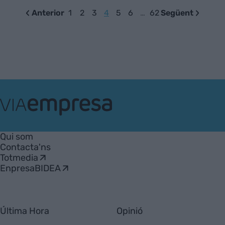
Anterior
1
2
3
4
5
6
…
62
Següent
VIA
Empresa
Qui som
Contacta'ns
Totmedia
EnpresaBIDEA
Última Hora
Opinió