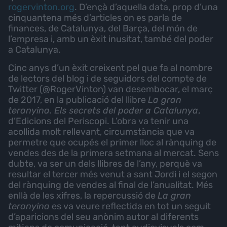
rogervinton.org
. D’ençà d’aquella data, prop d’una
cinquantena més d’articles on es parla de
finances, de Catalunya, del Barça, del món de
l’empresa i, amb un èxit inusitat, també del poder
a Catalunya.
Cinc anys d’un èxit creixent pel que fa al nombre
de lectors del blog i de seguidors del compte de
Twitter (@RogerVinton) van desembocar, el març
de 2017, en la publicació del llibre
La gran
teranyina. Els secrets del poder a Catalunya
,
d’Edicions del Periscopi. L’obra va tenir una
acollida molt rellevant, circumstància que va
permetre que ocupés el primer lloc al rànquing de
vendes des de la primera setmana al mercat. Sens
dubte, va ser un dels llibres de l’any, perquè va
resultar el tercer més venut a sant Jordi i el segon
del rànquing de vendes al final de l’anualitat. Més
enllà de les xifres, la repercussió de
La gran
teranyina
es va veure reflectida en tot un seguit
d’aparicions del seu anònim autor al diferents