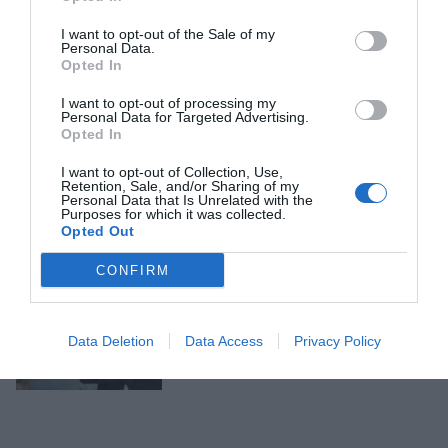
I want to opt-out of the Sale of my
Personal Data.
EL BAR DEL VAR
Opted In
El Barça, un club pària
18 d’abril de 2026
I want to opt-out of processing my
Personal Data for Targeted Advertising.
Opted In
I want to opt-out of Collection, Use,
Retention, Sale, and/or Sharing of my
Personal Data that Is Unrelated with the
Purposes for which it was collected.
Opted Out
EL LABERINT DEL PODER
Audax Renovables, clau de
CONFIRM
volta d'un imperi nascut d'un
somni
17 d’abril de 2026
Data Deletion
Data Access
Privacy Policy