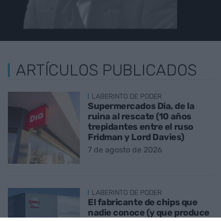
ARTÍCULOS PUBLICADOS
LABERINTO DE PODER
Supermercados Dia, de la
ruina al rescate (10 años
trepidantes entre el ruso
Fridman y Lord Davies)
7 de agosto de 2026
LABERINTO DE PODER
El fabricante de chips que
nadie conoce (y que produce