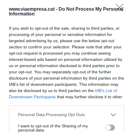
el 70% del mercado mundial)
31 de julio de 2026
www.viaempresa.cat -
Do Not Process My Personal
Information
If you wish to opt-out of the sale, sharing to third parties, or
processing of your personal or sensitive information for
targeted advertising by us, please use the below opt-out
EL BAR DEL VAR
El Barça aumenta su
section to confirm your selection. Please note that after your
endeudamiento: nueva
opt-out request is processed you may continue seeing
emisión de bonos
interest-based ads based on personal information utilized by
us or personal information disclosed to third parties prior to
25 de julio de 2026
your opt-out. You may separately opt-out of the further
disclosure of your personal information by third parties on the
IAB’s list of downstream participants. This information may
also be disclosed by us to third parties on the
IAB’s List of
Downstream Participants
that may further disclose it to other
LABERINTO DE PODER
third parties.
Neste, un gigante energético
desconocido
Personal Data Processing Opt Outs
24 de julio de 2026
I want to opt-out of the Sharing of my
personal data.