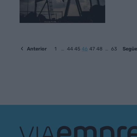
Anterior
1
…
44
45
46
47
48
…
63
Següe