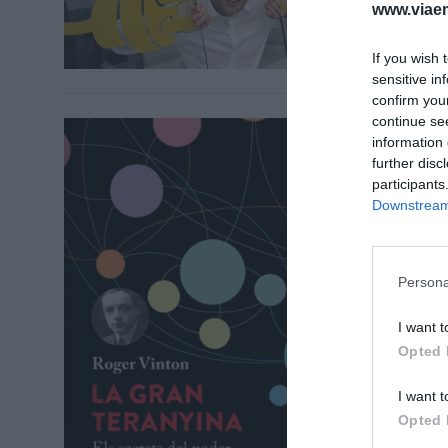
www.viaem
If you wish 
sensitive in
confirm you
continue se
EL LABER
information 
Què se
further disc
15 de ma
participants
Downstream 
Persona
I want t
Opted 
I want t
Opted 