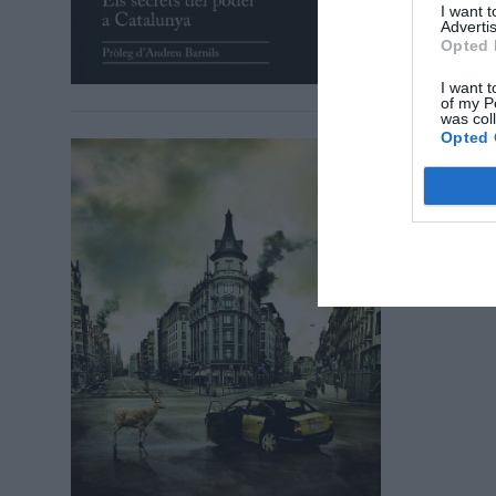
I want 
Advertis
Opted 
I want t
of my P
was col
Opted 
EL LABER
100 ar
llenço
14 de ma