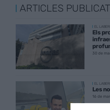
ARTICLES PUBLICA
EL LABER
Els pr
infrae
profu
30 de ma
EL LABER
Les no
16 de ma