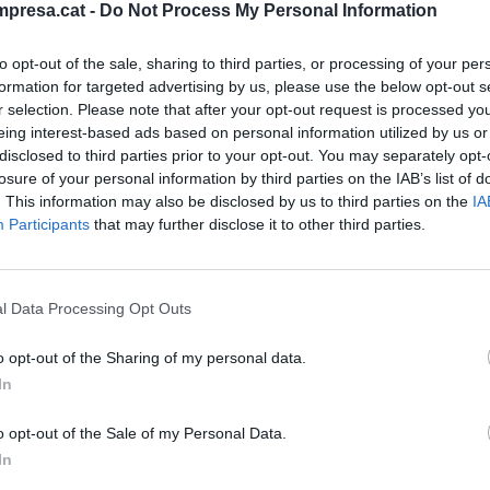
presa.cat -
Do Not Process My Personal Information
to opt-out of the sale, sharing to third parties, or processing of your per
formation for targeted advertising by us, please use the below opt-out s
r selection. Please note that after your opt-out request is processed y
eing interest-based ads based on personal information utilized by us or
INT DEL PODER
disclosed to third parties prior to your opt-out. You may separately opt-
 n'ha fet, de les grans teranyines?
losure of your personal information by third parties on the IAB’s list of
rç de 2022
. This information may also be disclosed by us to third parties on the
IA
Participants
that may further disclose it to other third parties.
l Data Processing Opt Outs
o opt-out of the Sharing of my personal data.
In
o opt-out of the Sale of my Personal Data.
In