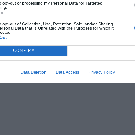
to opt-out of processing my Personal Data for Targeted
ing.
In
o opt-out of Collection, Use, Retention, Sale, and/or Sharing
ersonal Data that Is Unrelated with the Purposes for which it
lected.
Out
INT DEL PODER
ticles, periodisme d'investigació i un
CONFIRM
l ple de llàgrimes
rç de 2022
Data Deletion
Data Access
Privacy Policy