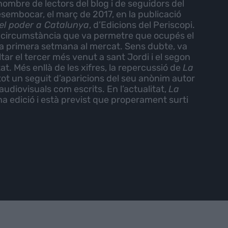
 nombre de lectors del blog i de seguidors del
embocar, el març de 2017, en la publicació
del poder a Catalunya
, d’Edicions del Periscopi.
nt, circumstància que va permetre que ocupés el
la primera setmana al mercat. Sens dubte, va
ltar el tercer més venut a sant Jordi i el segon
at. Més enllà de les xifres, la repercussió de
La
tot un seguit d’aparicions del seu anònim autor
audiovisuals com escrits. En l’actualitat,
La
na edició i està previst que properament surti