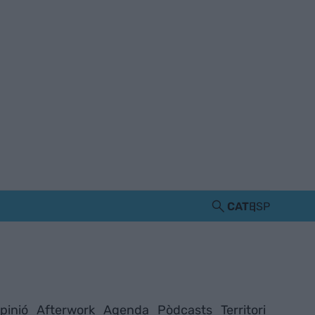
CAT
ESP
pinió
Afterwork
Agenda
Pòdcasts
Territori