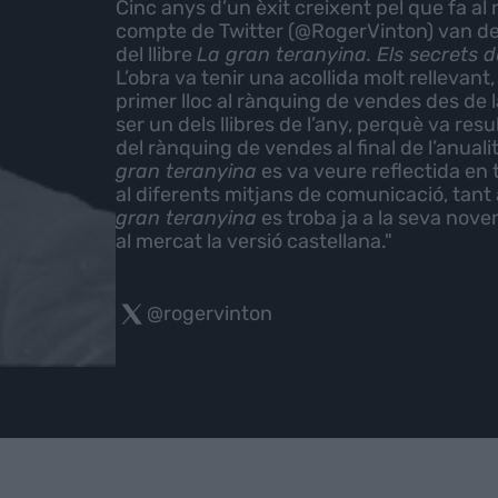
Cinc anys d’un èxit creixent pel que fa al
compte de Twitter (@RogerVinton) van des
del llibre
La gran teranyina. Els secrets 
L’obra va tenir una acollida molt relleva
primer lloc al rànquing de vendes des de 
ser un dels llibres de l’any, perquè va resu
del rànquing de vendes al final de l’anualit
gran teranyina
es va veure reflectida en 
al diferents mitjans de comunicació, tant 
gran teranyina
es troba ja a la seva nove
al mercat la versió castellana."
@rogervinton