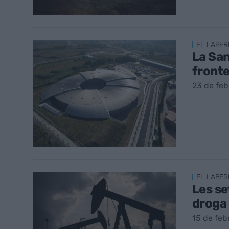
EL LABER
La San
fronte
23 de feb
EL LABER
Les se
droga d
15 de feb