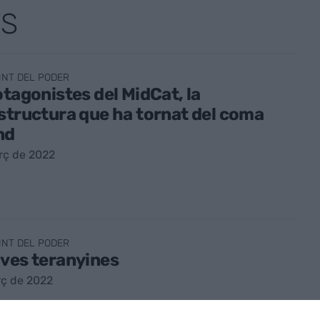
TS
INT DEL PODER
otagonistes del MidCat, la
structura que ha tornat del coma
nd
rç de 2022
INT DEL PODER
ves teranyines
rç de 2022