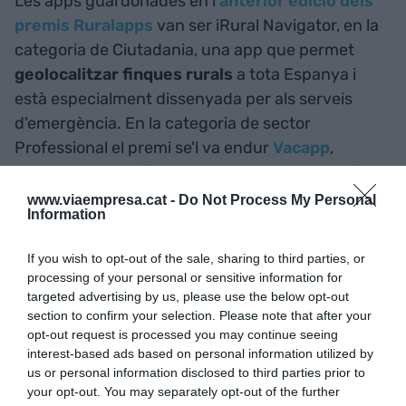
Les apps guardonades en l'
anterior edició dels
premis Ruralapps
van ser
iRural Navigator, en la
categoria de Ciutadania, una app que permet
geolocalitzar finques rurals
a tota Espanya i
està especialment dissenyada per als serveis
d'emergència. En la categoria de sector
Professional el premi se'l va endur
Vacapp
,
dissenyada per
ajudar als ramaders de bestiar
boví a gestionar els seus animals
i dur un
www.viaempresa.cat -
Do Not Process My Personal
Information
control exhaustiu de vaques i vedells.
If you wish to opt-out of the sale, sharing to third parties, or
L'any passat també van quedar finalistes el
processing of your personal or sensitive information for
software
Diet Creator
, per millorar la relació dels
targeted advertising by us, please use the below opt-out
section to confirm your selection. Please note that after your
nutricionistes amb els seus pacients, i Appicola,
opt-out request is processed you may continue seeing
una aplicació de gestió de les explotacions
interest-based ads based on personal information utilized by
apícoles que permet fer-ne un seguiment en
us or personal information disclosed to third parties prior to
your opt-out. You may separately opt-out of the further
temps real.