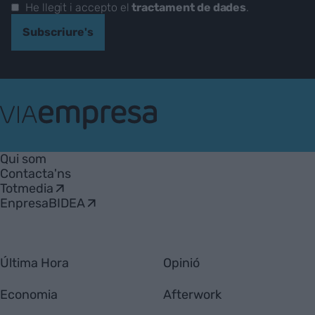
He llegit i accepto el
tractament de dades
.
Subscriure's
VIA
Empresa
Qui som
Contacta'ns
Totmedia
EnpresaBIDEA
Última Hora
Opinió
Economia
Afterwork