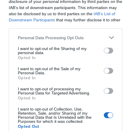
disclosure of your personal information by third parties on the
IAB’s list of downstream participants. This information may
also be disclosed by us to third parties on the
IAB’s List of
Afegir
VIA Empresa
com a font preferida de
Downstream Participants
that may further disclose it to other
Google de forma gratuïta
third parties.
Estigues informat amb les últimes notícies d'actualitat
ACTIVAR ARA
Personal Data Processing Opt Outs
I want to opt-out of the Sharing of my
personal data.
Opted In
I want to opt-out of the Sale of my
Personal Data.
Opted In
I want to opt-out of processing my
Personal Data for Targeted Advertising.
RELACIONADES
Opted In
I want to opt-out of Collection, Use,
Retention, Sale, and/or Sharing of my
Personal Data that Is Unrelated with the
Purposes for which it was collected.
Opted Out