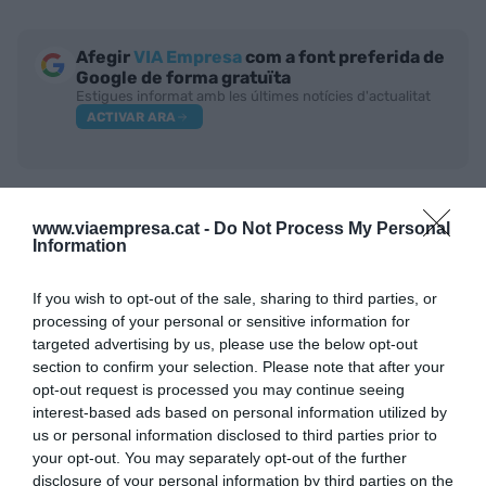
Afegir
VIA Empresa
com a font preferida de
Google de forma gratuïta
Estigues informat amb les últimes notícies d'actualitat
ACTIVAR ARA
www.viaempresa.cat -
Do Not Process My Personal
Information
If you wish to opt-out of the sale, sharing to third parties, or
processing of your personal or sensitive information for
targeted advertising by us, please use the below opt-out
section to confirm your selection. Please note that after your
ELS MÉS LLEGITS
opt-out request is processed you may continue seeing
interest-based ads based on personal information utilized by
us or personal information disclosed to third parties prior to
your opt-out. You may separately opt-out of the further
AVUI DESTAQUEM
disclosure of your personal information by third parties on the