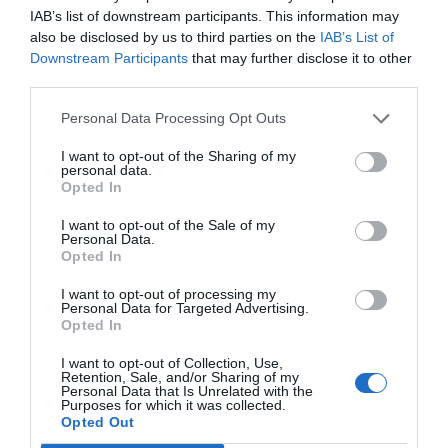
IAB’s list of downstream participants. This information may
also be disclosed by us to third parties on the
IAB’s List of
Downstream Participants
that may further disclose it to other
third parties.
EL NOSTRE
Personal Data Processing Opt Outs
BUTLLETÍ
I want to opt-out of the Sharing of my
personal data.
Opted In
I want to opt-out of the Sale of my
Personal Data.
Les nostres millors
Opted In
històries, reportatges i
I want to opt-out of processing my
entrevistes.
Personal Data for Targeted Advertising.
Opted In
CORREU ELECTRÒNIC
I want to opt-out of Collection, Use,
Retention, Sale, and/or Sharing of my
Personal Data that Is Unrelated with the
IDIOMA*
Purposes for which it was collected.
Català
Castellà
Opted Out
He llegit i accepto el
tractament de dades
.