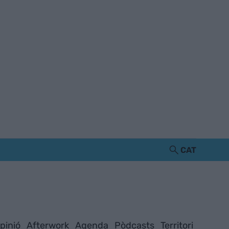
CAT
pinió
Afterwork
Agenda
Pòdcasts
Territori