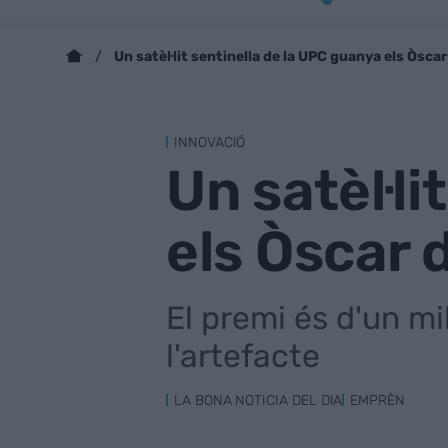
Un satèl·lit sentinella de la UPC guanya els Òsca
INNOVACIÓ
Un satèl·l
els Òscar 
El premi és d'un mi
l'artefacte
LA BONA NOTICIA DEL DIA
EMPRÈN