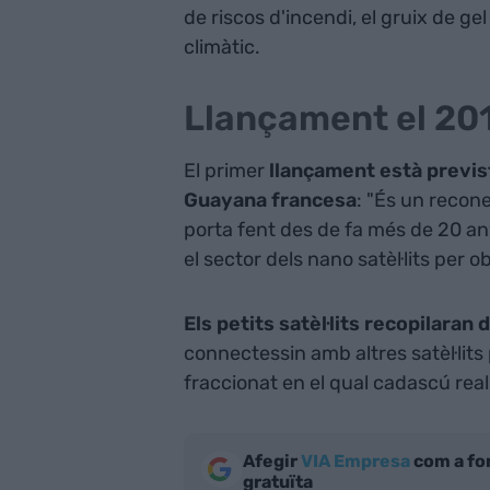
de riscos d'incendi, el gruix de gel
climàtic.
Llançament el 20
El primer
llançament està previst
Guayana francesa
: "És un recon
porta fent des de fa més de 20 any
el sector dels nano satèl·lits per 
Els petits satèl·lits recopilara
connectessin amb altres satèl·lits
fraccionat en el qual cadascú rea
Afegir
VIA Empresa
com a fo
gratuïta