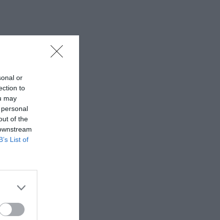
sonal or
ection to
ou may
 personal
out of the
 downstream
B’s List of