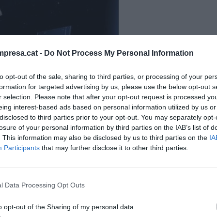
presa.cat -
Do Not Process My Personal Information
to opt-out of the sale, sharing to third parties, or processing of your per
formation for targeted advertising by us, please use the below opt-out s
r selection. Please note that after your opt-out request is processed y
eing interest-based ads based on personal information utilized by us or
disclosed to third parties prior to your opt-out. You may separately opt-
losure of your personal information by third parties on the IAB’s list of
. This information may also be disclosed by us to third parties on the
IA
Participants
that may further disclose it to other third parties.
tigador de la
Universitat Politècnica de
s
, ha guanyat el premi
Sentinel Small Satellite
l Data Processing Opt Outs
s Challenge Awards, considerats els
Òscar
de
o opt-out of the Sharing of my personal data.