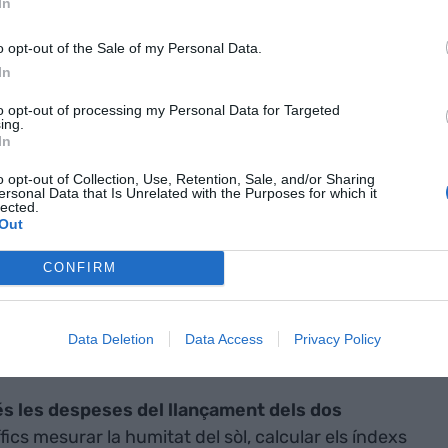
In
lsar una nova família de satèl·lits coneguda
o opt-out of the Sale of my Personal Data.
ogies innovadores que facilitin les missions
In
 ha guanyat la categoria més important dels premis
to opt-out of processing my Personal Data for Targeted
t la universitat en un comunicat.
ing.
In
o opt-out of Collection, Use, Retention, Sale, and/or Sharing
ssat dimarts a Tallin (Estònia) en el marc de la
ersonal Data that Is Unrelated with the Purposes for which it
lected.
a de l'Espai 2017
i permetrà llançar dos petits
Out
ra a bord.
CONFIRM
 juntament amb
Alessandro Golkar
, professor
 Ciència i Tecnologia de Skolkovo (Rússia), ha estat
Data Deletion
Data Access
Privacy Policy
 món.
més les despeses del llançament dels dos
ics mesurar la humitat del sòl, calcular els índexs