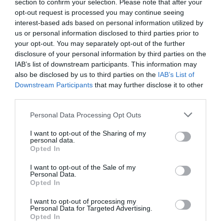
section to confirm your selection. Please note that after your
opt-out request is processed you may continue seeing
interest-based ads based on personal information utilized by
us or personal information disclosed to third parties prior to
your opt-out. You may separately opt-out of the further
L'OPINIÓ
disclosure of your personal information by third parties on the
Però, llegiran aquest
IAB’s list of downstream participants. This information may
article?
also be disclosed by us to third parties on the
IAB’s List of
19 de març de 2021
Downstream Participants
that may further disclose it to other
STEPHANIE MARKO
third parties.
Personal Data Processing Opt Outs
L'OPINIÓ
I want to opt-out of the Sharing of my
personal data.
Happy Birthday VIA
Opted In
Empresa and Thank You!
27 d’abril de 2020
I want to opt-out of the Sale of my
Personal Data.
STEPHANIE MARKO
Opted In
I want to opt-out of processing my
Personal Data for Targeted Advertising.
L'OPINIÓ
Opted In