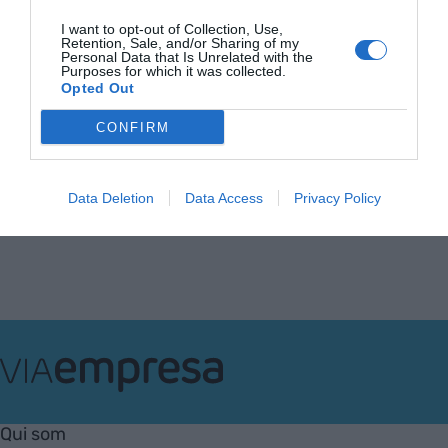
"Desigualdat a Àfrica
I want to opt-out of Collection, Use,
potser sí. Però aquí no"
Retention, Sale, and/or Sharing of my
2 de març de 2020
Personal Data that Is Unrelated with the
Purposes for which it was collected.
STEPHANIE MARKO
Opted Out
CONFIRM
Anterior
1
2
3
4
Següent
Data Deletion
Data Access
Privacy Policy
VIA
Empresa
Qui som