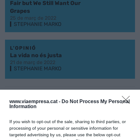
Fair but We Still Want Our
Grapes
25 de març de 2022
STEPHANIE MARKO
L'OPINIÓ
La vida no és justa
21 de març de 2022
STEPHANIE MARKO
VIA EMPRESA IN ENGLISH
www.viaempresa.cat -
Do Not Process My Personal
But Will They Read This
Information
Article?
30 de març de 2021
If you wish to opt-out of the sale, sharing to third parties, or
processing of your personal or sensitive information for
targeted advertising by us, please use the below opt-out