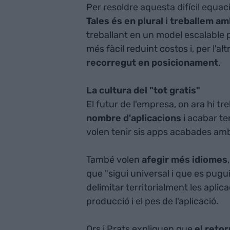
Per resoldre aquesta difícil equa
Tales és en plural i treballem am
treballant en un model escalable
més fàcil reduint costos i, per l'alt
recorregut en posicionament
.
La cultura del "tot gratis"
El futur de l'empresa, on ara hi tr
nombre d'aplicacions
i acabar te
volen tenir sis apps acabades am
També volen
afegir més idiomes
que "sigui universal i que es pugu
delimitar territorialment les apli
producció i el pes de l'aplicació.
Ors i Prats expliquen que
el reto