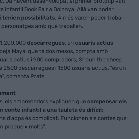
c. Ja havent desenvolupat el primer prototip van
nte infantil Book Fair a Bolonya. Allà van poder
 tenien possibilitats
. A més varen poder trobar-
ls personatges amb què treballen.
, 1.200.000
descàrregues
, en
usuaris actius
'Abeja Maya, que té dos mesos, compta amb
uaris actius i 900 compradors; Shaun the sheep
té 2500 descarregues i 1500 usuaris actius, "és un
a", comenta Prats.
nament
ues, els emprenedors expliquen que
compensar els
conte infantil a una tauleta és difícil
:
ons d'apps és complicat. Funcionen els contes que
n produeix molts".