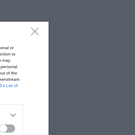
sonal or
ection to
ou may
 personal
out of the
 downstream
B’s List of