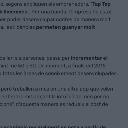
ció, segons expliquen els emprenedors, "
Tap Tap
b llicències
". Per una banda, l'empresa ha estat
 per poder desenvolupar contes de manera molt
ra, les llicències
permeten guanyar molt
eballen sis persones, passa per
incrementar el
nint-ne 50 o 60. De moment, a finals del 2015
b totes les àrees de coneixement desenvolupades.
, però treballen a més en una altra app que volen
i entendre mitjançant la intuïció del nen per no
cacions", d'aquesta manera es redueix el cost de
rn econòmic normalment es nota a partir de