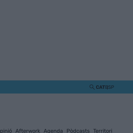
CAT
ESP
pinió
Afterwork
Agenda
Pòdcasts
Territori