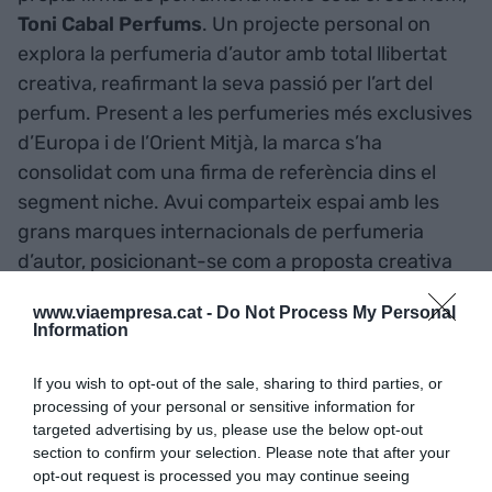
Toni Cabal Perfums
. Un projecte personal on
explora la perfumeria d’autor amb total llibertat
creativa, reafirmant la seva passió per l’art del
perfum. Present a les perfumeries més exclusives
d’Europa i de l’Orient Mitjà, la marca s’ha
consolidat com una firma de referència dins el
segment niche. Avui comparteix espai amb les
grans marques internacionals de perfumeria
d’autor, posicionant-se com a proposta creativa
sòlida, sofisticada i altament valorada pels experts
www.viaempresa.cat -
Do Not Process My Personal
i amants del perfum.
Information
Tatxo Benet, convidat
If you wish to opt-out of the sale, sharing to third parties, or
processing of your personal or sensitive information for
especial
targeted advertising by us, please use the below opt-out
section to confirm your selection. Please note that after your
opt-out request is processed you may continue seeing