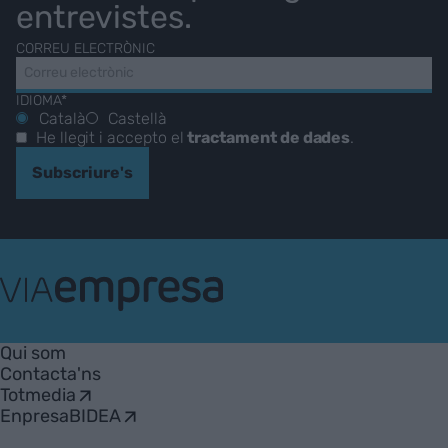
entrevistes.
CORREU ELECTRÒNIC
IDIOMA*
Català
Castellà
He llegit i accepto el
tractament de dades
.
Subscriure's
VIA
Empresa
Qui som
Contacta'ns
Totmedia
EnpresaBIDEA