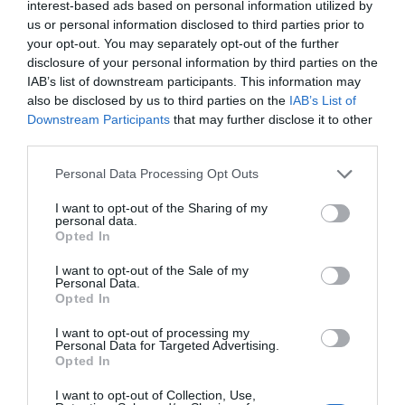
interest-based ads based on personal information utilized by
us or personal information disclosed to third parties prior to
your opt-out. You may separately opt-out of the further
disclosure of your personal information by third parties on the
IAB’s list of downstream participants. This information may
also be disclosed by us to third parties on the
IAB’s List of
Downstream Participants
that may further disclose it to other
third parties.
Personal Data Processing Opt Outs
I want to opt-out of the Sharing of my
Tatxo Benet, convidat especial de la 26a Nit
personal data.
Empresarial | Europa Press
Opted In
L’acte també comptarà amb la participació de
I want to opt-out of the Sale of my
Tatxo Benet
, convidat especial de la 26a Nit
Personal Data.
Opted In
Empresarial, que serà entrevistat per remarcar la
figura de l’empresari i el paper transformador de
I want to opt-out of processing my
Personal Data for Targeted Advertising.
l’empresa. Benet, periodista i empresari lleidatà,
Opted In
és president de la
Fundació FemCAT
i un dels
I want to opt-out of Collection, Use,
cofundadors del
Grup Mediapro
, on ha exercit