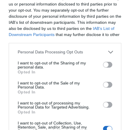
El desenvolupament estratègic de l’aeroport de
us or personal information disclosed to third parties prior to
Lleida-Alguaire s’articula al voltant de cinc
your opt-out. You may separately opt-out of the further
disclosure of your personal information by third parties on the
vectors clau: aeroport comercial, aeroport
IAB’s list of downstream participants. This information may
industrial, formació, desenvolupament del sector
also be disclosed by us to third parties on the
IAB’s List of
New Space i tecnologia/innovació. Aquest
Downstream Participants
that may further disclose it to other
ecosistema es preveu enriquir ara amb el viver
third parties.
pensat per facilitar proves, assajos,
Personal Data Processing Opt Outs
demostracions i presentacions tecnològiques,
I want to opt-out of the Sharing of my
fomentant així la implantació de nous actors
personal data.
empresarials en el sector.
Opted In
I want to opt-out of the Sale of my
Personal Data.
Un pol d’atracció
Opted In
I want to opt-out of processing my
Amb aquest projecte, Aeroports de Catalunya vol
Personal Data for Targeted Advertising.
Opted In
reafirmar el compromís amb la promoció de
sectors estratègics per al país. L’aeroport de
I want to opt-out of Collection, Use,
Retention, Sale, and/or Sharing of my
Lleida-Alguaire esdevé així una infraestructura