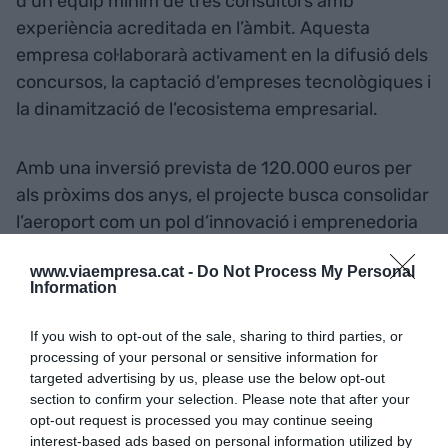
d’un equip mínim de tres consultors amb
experiència acreditada en l’àmbit. Aquesta
empresa col·laborarà activament en la difusió dels
concursos, la captació d’empreses tecnològiques i
la dinamització de l’ecosistema empresarial.
Amb una inversió prevista de 120.000 euros per
als pròxims dos anys, el projecte busca consolidar
l’aeroport com un pol d’innovació i emprenedoria
tecnològica, aprofitant la seva infraestructura
www.viaempresa.cat -
Do Not Process My Personal
singular i la presència creixent de projectes
Information
d’avantguarda.
If you wish to opt-out of the sale, sharing to third parties, or
processing of your personal or sensitive information for
Consolidació com a
targeted advertising by us, please use the below opt-out
plataforma tecnològica
section to confirm your selection. Please note that after your
opt-out request is processed you may continue seeing
interest-based ads based on personal information utilized by