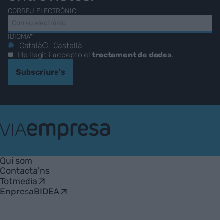
CORREU ELECTRÒNIC
IDIOMA*
Català
Castellà
He llegit i accepto el
tractament de dades
.
Subscriure's
VIA
Empresa
Qui som
Contacta'ns
Totmedia
EnpresaBIDEA