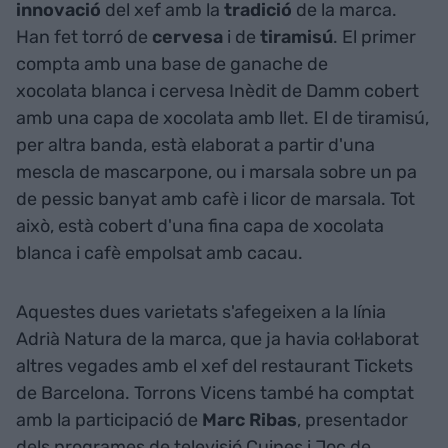
innovació
del xef amb la
tradició
de la marca.
Han fet torró de
cervesa
i de
tiramisú
. El primer
compta amb una base de ganache de
xocolata blanca i cervesa Inèdit de Damm cobert
amb una capa de xocolata amb llet. El de tiramisú,
per altra banda, està elaborat a partir d'una
mescla de mascarpone, ou i marsala sobre un pa
de pessic banyat amb cafè i licor de marsala. Tot
això, està cobert d'una fina capa de xocolata
blanca i cafè empolsat amb cacau.
Aquestes dues varietats s'afegeixen a la línia
Adrià Natura de la marca, que ja havia col·laborat
altres vegades amb el xef del restaurant Tickets
de Barcelona. Torrons Vicens també ha comptat
amb la participació de
Marc Ribas
, presentador
dels programes de televisió Cuines i Joc de