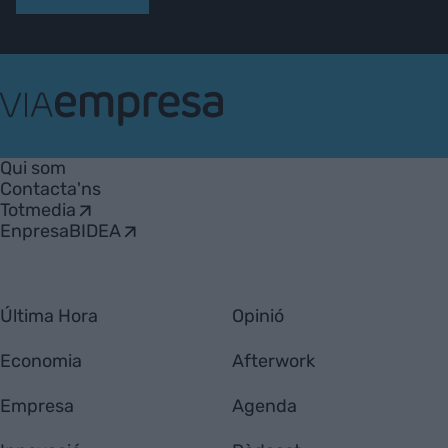
VIA
Empresa
Qui som
Contacta'ns
Totmedia
EnpresaBIDEA
Última Hora
Opinió
Economia
Afterwork
Empresa
Agenda