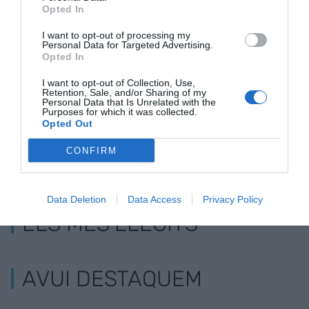
Torrons d'alga Nori
El torró català que
Torrons art
Opted In
o de Toffe: les
fa Nadal
amb R D i
I want to opt-out of processing my
novetats
Personal Data for Targeted Advertising.
d'Agramunt per
Opted In
Nadal
I want to opt-out of Collection, Use,
Retention, Sale, and/or Sharing of my
Personal Data that Is Unrelated with the
Purposes for which it was collected.
Opted Out
CONFIRM
Data Deletion
Data Access
Privacy Policy
ELS MÉS LLEGITS
AVUI DESTAQUEM