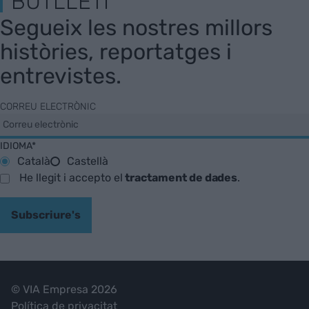
BUTLLETÍ
Segueix les nostres millors
històries, reportatges i
entrevistes.
CORREU ELECTRÒNIC
IDIOMA*
Català
Castellà
He llegit i accepto el
tractament de dades
.
Subscriure's
© VIA Empresa 2026
Política de privacitat