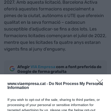
2027. Amb aquesta licitació, Barcelona Activa
oferirà aquestes formacions especialment a
pimes de la ciutat, autònoms o UTE que ofereixin
qualitat en la seva formació – cadascun
susceptible d'adjudicar-se fins a dos lots. Les
formacions licitades començaran el juliol de 2022,
mentre que les licitades fa quatre anys estaran
vigents fins al juny d'enguany.
Afegir
VIA Empresa
com a font preferida de
Google de forma gratuïta
Estigues informat amb les últimes notícies d'actualitat
ACTIVAR ARA
www.viaempresa.cat -
Do Not Process My Personal
Information
If you wish to opt-out of the sale, sharing to third parties, or
processing of your personal or sensitive information for
targeted advertising by us, please use the below opt-out