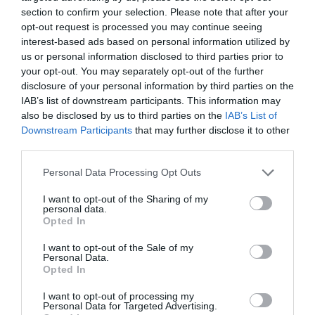
section to confirm your selection. Please note that after your
opt-out request is processed you may continue seeing
interest-based ads based on personal information utilized by
us or personal information disclosed to third parties prior to
RELACIONADES
your opt-out. You may separately opt-out of the further
disclosure of your personal information by third parties on the
IAB’s list of downstream participants. This information may
also be disclosed by us to third parties on the
IAB’s List of
Downstream Participants
that may further disclose it to other
third parties.
Personal Data Processing Opt Outs
I want to opt-out of the Sharing of my
Barcelona Activa
Barcelona Activa
Barcelona A
personal data.
Opted In
oferirà mentoratge
premia
aprova un
a 20 pimes de la
ConviureNet, Equal
pressupost 
I want to opt-out of the Sale of my
Personal Data.
ciutat
Saree i Les
MEUR
Opted In
Mercedes
I want to opt-out of processing my
Personal Data for Targeted Advertising.