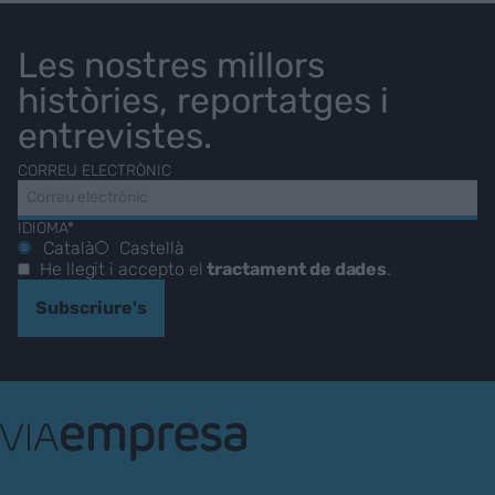
Les nostres millors
històries, reportatges i
entrevistes.
CORREU ELECTRÒNIC
IDIOMA*
Català
Castellà
He llegit i accepto el
tractament de dades
.
Subscriure's
VIA
Empresa