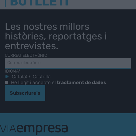
BUTLLETÍ
Les nostres millors
històries, reportatges i
entrevistes.
CORREU ELECTRÒNIC
IDIOMA*
Català
Castellà
He llegit i accepto el
tractament de dades
.
Subscriure's