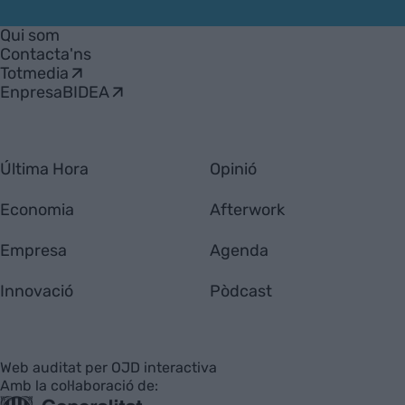
VIA
Empresa
Qui som
Contacta'ns
Totmedia
EnpresaBIDEA
Última Hora
Opinió
Economia
Afterwork
Empresa
Agenda
Innovació
Pòdcast
Web auditat per OJD interactiva
Amb la col·laboració de: