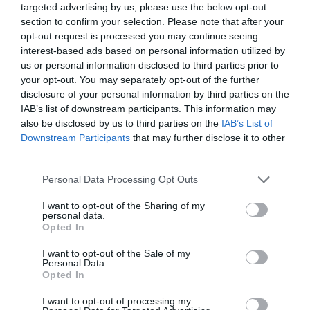
targeted advertising by us, please use the below opt-out
section to confirm your selection. Please note that after your
opt-out request is processed you may continue seeing
interest-based ads based on personal information utilized by
us or personal information disclosed to third parties prior to
your opt-out. You may separately opt-out of the further
RELACIONADES
disclosure of your personal information by third parties on the
IAB’s list of downstream participants. This information may
also be disclosed by us to third parties on the
IAB’s List of
Downstream Participants
that may further disclose it to other
third parties.
Personal Data Processing Opt Outs
I want to opt-out of the Sharing of my
personal data.
El 25% dels
El 22@ creixerà
El 22@ atrau
Opted In
contractes de
335.000 metres
5.000 llocs d
I want to opt-out of the Sale of my
lloguer d'oficines a
quadrats en tres
a l'any fins e
Personal Data.
Barcelona són de
anys
Opted In
tecnològiques
I want to opt-out of processing my