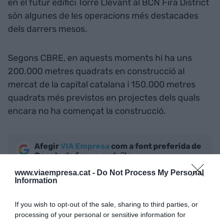
en el futur edifici Torre Llevant al BCN Fira District
són algunes de les operacions més destacades
dels darrers mesos.
Segons CBRE, en aquests moments hi ha uns
200.000 metres quadrats en construcció al
mercat de la capital catalana i 150.000 metres
quadrats més previstos en projectes dels quals
encara no ha començat la construcció.
Afegir
VIA Empresa
com a font preferida de
Google de forma gratuïta
Estigues informat amb les últimes notícies d'actualitat
www.viaempresa.cat -
Do Not Process My Personal
ACTIVAR ARA
Information
If you wish to opt-out of the sale, sharing to third parties, or
processing of your personal or sensitive information for