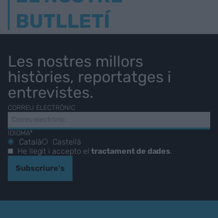
BUTLLETÍ
Les nostres millors
històries, reportatges i
entrevistes.
CORREU ELECTRÒNIC
IDIOMA*
Català
Castellà
He llegit i accepto el
tractament de dades
.
Subscriure's