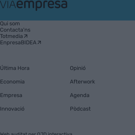
VIA
Empresa
Qui som
Contacta'ns
Totmedia
EnpresaBIDEA
Última Hora
Opinió
Economia
Afterwork
Empresa
Agenda
Innovació
Pòdcast
Web auditat per OJD interactiva