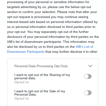
espanyols
processing of your personal or sensitive information for
targeted advertising by us, please use the below opt-out
section to confirm your selection. Please note that after your
Segons la procedència, aquest 2016 el nombre de
opt-out request is processed you may continue seeing
turistes estrangers (2.402.937) supera als
interest-based ads based on personal information utilized by
espanyols (2.301.371), amb una diferència de més
us or personal information disclosed to third parties prior to
de 100.000 viatgers. És la diferència més gran
your opt-out. You may separately opt-out of the further
disclosure of your personal information by third parties on the
dels darrers sis anys i la millor dada assolida fins
IAB’s list of downstream participants. This information may
ara. A més, el 2016 ha registrat un 23% més de
also be disclosed by us to third parties on the
IAB’s List of
viatgers estrangers que l'any 2012, 600.000
Downstream Participants
that may further disclose it to other
third parties.
turistes més. Aquesta tendència posa en relleu
la
progressiva internacionalització de les
Personal Data Processing Opt Outs
comarques de Barcelona
, seguint la tendència
I want to opt-out of the Sharing of my
de la ciutat de Barcelona.
personal data.
Opted In
I want to opt-out of the Sale of my
Personal Data.
Opted In