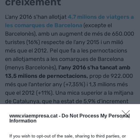
creixement
L'any 2016 s'han allotjat
4,7 milions de viatgers a
les comarques de Barcelona
(excepte el
Barcelonès), amb un augment de més de 650.000
turistes (16%) respecte de l'any 2015 i un milió
més que el 2012. Pel que fa a les pernoctacions
en allotjaments a les comarques de Barcelona
(menys Barcelonès),
l'any 2016 s'ha tancat amb
13,5 milions de pernoctacions,
prop de 922.000
més que l'anterior any (+7,35%) i 1,3 milions més
que el 2012 (+11%). Una mica superior a la mitjana
de Catalunya, que ha estat de 5,9% d'increment
de pernoctacions.
www.viaempresa.cat -
Do Not Process My Personal
Information
Més estrangers que
If you wish to opt-out of the sale, sharing to third parties, or