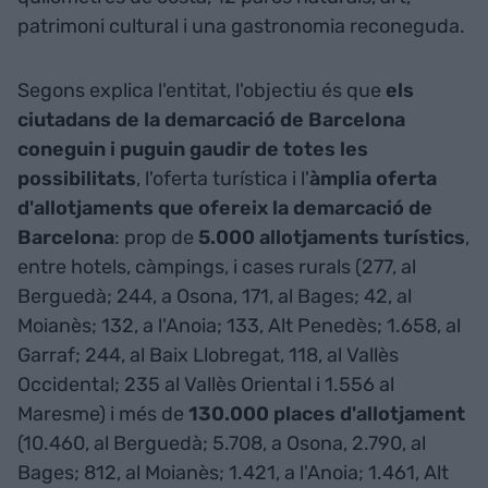
patrimoni cultural i una gastronomia reconeguda.
Segons explica l'entitat, l'objectiu és que
els
ciutadans de la demarcació de Barcelona
coneguin i puguin gaudir de totes les
possibilitats
, l'oferta turística i l'
àmplia oferta
d'allotjaments que ofereix la demarcació de
Barcelona
: prop de
5.000 allotjaments turístics
,
entre hotels, càmpings, i cases rurals (277, al
Berguedà; 244, a Osona, 171, al Bages; 42, al
Moianès; 132, a l'Anoia; 133, Alt Penedès; 1.658, al
Garraf; 244, al Baix Llobregat, 118, al Vallès
Occidental; 235 al Vallès Oriental i 1.556 al
Maresme) i més de
130.000 places d'allotjament
(10.460, al Berguedà; 5.708, a Osona, 2.790, al
Bages; 812, al Moianès; 1.421, a l'Anoia; 1.461, Alt