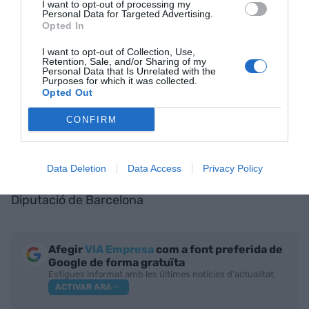
I want to opt-out of processing my
Personal Data for Targeted Advertising.
Opted In
I want to opt-out of Collection, Use,
Retention, Sale, and/or Sharing of my
Personal Data that Is Unrelated with the
Purposes for which it was collected.
Opted Out
CONFIRM
Ciclisme, esports nàutics, senderisme, rutes a
cavall, vols en globus... és possible aprofitar el
Data Deletion
Data Access
Privacy Policy
temps lliure de forma activa. Kim Castells |
Diputació de Barcelona
Afegir
VIA Empresa
com a font preferida de
Google de forma gratuïta
Estigues informat amb les últimes notícies d'actualitat
ACTIVAR ARA