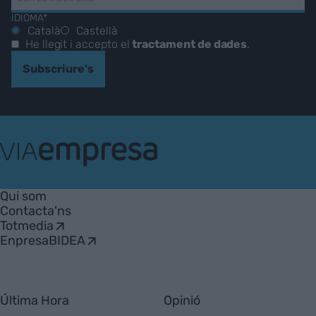
IDIOMA*
Català
Castellà
He llegit i accepto el
tractament de dades
.
Subscriure's
VIA
Empresa
Qui som
Contacta'ns
Totmedia
EnpresaBIDEA
Última Hora
Opinió