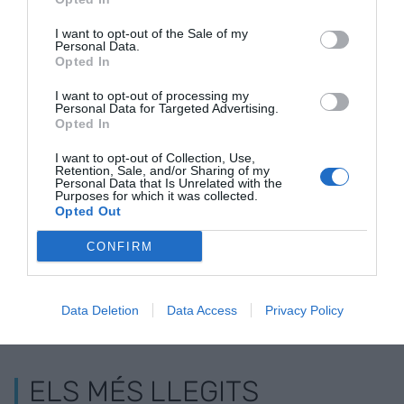
I want to opt-out of the Sale of my
Personal Data.
Opted In
I want to opt-out of processing my
Bon Preu crea un
Les inversions dels
Llum verda a
Personal Data for Targeted Advertising.
comitè d'ètica
germans Joan i
centre logíst
Opted In
Josep Font després
Bon Preu
I want to opt-out of Collection, Use,
de partir peres a
Retention, Sale, and/or Sharing of my
Personal Data that Is Unrelated with the
Bon Preu
Purposes for which it was collected.
Opted Out
CONFIRM
Data Deletion
Data Access
Privacy Policy
ELS MÉS LLEGITS