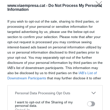
treballadors i treballadores.
www.viaempresa.cat -
Do Not Process My Personal
Information
If you wish to opt-out of the sale, sharing to third parties, or
Afegir
VIA Empresa
com a font preferida de
Google de forma gratuïta
processing of your personal or sensitive information for
Estigues informat amb les últimes notícies d'actualitat
targeted advertising by us, please use the below opt-out
ACTIVAR ARA
section to confirm your selection. Please note that after your
opt-out request is processed you may continue seeing
interest-based ads based on personal information utilized by
us or personal information disclosed to third parties prior to
your opt-out. You may separately opt-out of the further
disclosure of your personal information by third parties on the
IAB’s list of downstream participants. This information may
also be disclosed by us to third parties on the
IAB’s List of
Downstream Participants
that may further disclose it to other
third parties.
RELACIONADES
Personal Data Processing Opt Outs
I want to opt-out of the Sharing of my
personal data.
Opted In