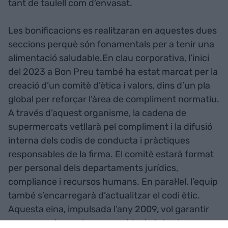
tant de taulell com d'envasat.
Les bonificacions es realitzaran en aquestes dues
seccions perquè són fonamentals per a tenir una
alimentació saludable.En clau corporativa, l’inici
del 2023 a Bon Preu també ha estat marcat per la
creació d’un comitè d’ètica i valors, dins d’un pla
global per reforçar l’àrea de compliment normatiu.
A través d’aquest organisme, la cadena de
supermercats vetllarà pel compliment i la difusió
interna dels codis de conducta i pràctiques
responsables de la firma. El comitè estarà format
per personal dels departaments jurídics,
compliance i recursos humans. En paral·lel, l’equip
també s’encarregarà d’actualitzar el codi ètic.
Aquesta eina, impulsada l’any 2009, vol garantir
un comportament responsable de tots els