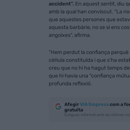
accident".
En aquest sentit, diu q
amb la qual han conviscut. "La nos
que aquestes persones que estave
aquesta barbàrie, no se si ens co
angoixes", afirma.
"Hem perdut la confiança perquè n
cèl·lula constituïda i que s'ha est
creu que no hi ha hagut temps de
que hi havia una "confiança mútua
profunda reflexió.
Afegir
VIA Empresa
com a fo
gratuïta
Estigues informat amb les últimes not