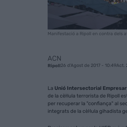
Manifestació a Ripoll en contra dels 
ACN
26 d'Agost de 2017 - 10:49
Act. 
Ripoll
La
Unió Intersectorial Empresari
de la cèl·lula terrorista de Ripoll 
per recuperar la "confiança" al sec
integrats de la cèl·lula gihadista 