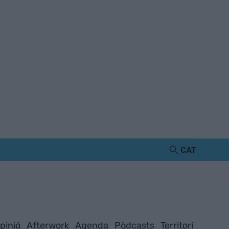
CAT
pinió
Afterwork
Agenda
Pòdcasts
Territori