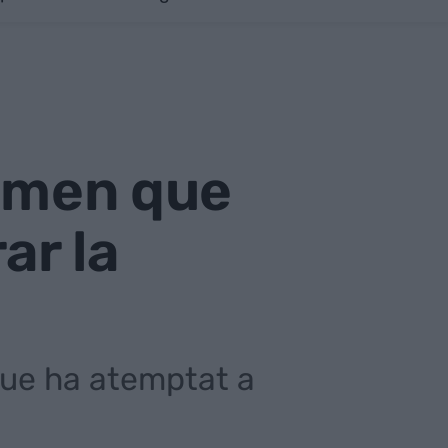
irmen que
ar la
 que ha atemptat a