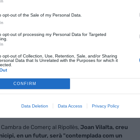
In
real", insisteix.
o opt-out of the Sale of my Personal Data.
In
eller Vila
to opt-out of processing my Personal Data for Targeted
ing.
abte amb el conseller d'Empresa i Coneixement,
In
r la situació i parlar de projectes de futur. Per la
o opt-out of Collection, Use, Retention, Sale, and/or Sharing
trobada ha servit per
acordar la necessitat de
ersonal Data that Is Unrelated with the Purposes for which it
lected.
rveixin per portar més iniciatives del món
Out
retot, no es vinculi la ciutat al terrorisme.
CONFIRM
 aïllada sinó
ha gestat aquí"
Data Deletion
Data Access
Privacy Policy
la Cambra de Comerç al Ripollès,
Joan Vilalta, creu
unicipi, en un futur, serà "contemplada com un