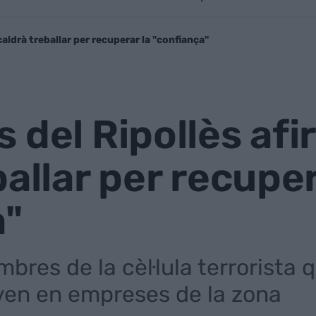
aldrà treballar per recuperar la "confiança"
 del Ripollès af
ballar per recuper
a"
bres de la cèl·lula terrorista
ven en empreses de la zona