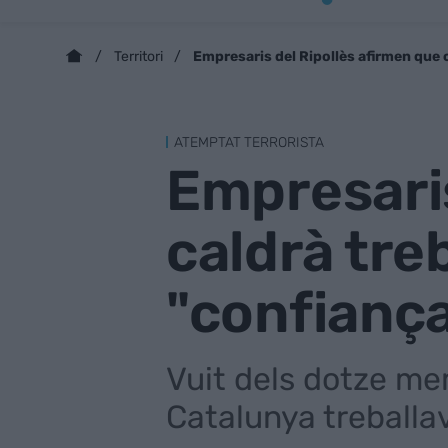
Empresaris del Ripollès afirmen que c
Territori
ATEMPTAT TERRORISTA
Empresaris
caldrà tre
"confianç
Vuit dels dotze mem
Catalunya treballa