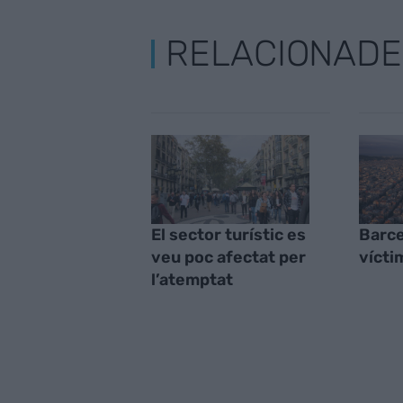
RELACIONADE
El sector turístic es
Barce
veu poc afectat per
vícti
l’atemptat