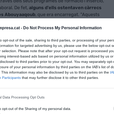
través dels seus programes de formació i inserció,
boral. De fet,
alguns d'ells ostentaven càrrecs
nes Abouyaaqoub
, que era encarregat. "Aquests
esos per les entitats i les empreses, que no els
tenem perquè van actuar en aquest sentit",
presa.cat -
Do Not Process My Personal Information
entitat,
Josep Pascal.
to opt-out of the sale, sharing to third parties, or processing of your per
formation for targeted advertising by us, please use the below opt-out s
 recent però
admet que hi ha cert sentiment de
r selection. Please note that after your opt-out request is processed y
eing interest-based ads based on personal information utilized by us or
", insisteix
. "No eren mals treballadors però crec
disclosed to third parties prior to your opt-out. You may separately opt-
onada amb l'ètnia que mica en mica anirà tornant a
losure of your personal information by third parties on the IAB’s list of
egurament haurem de fer projectes i treballar
. This information may also be disclosed by us to third parties on the
IA
inimitzant", afegeix. En aquest sentit, diu que
Participants
that may further disclose it to other third parties.
per millorar-ne "la imatge".
l Data Processing Opt Outs
l però creu que mica en mica la imatge de la
ó s'anirà esvaint i
les empreses tornaran a
o opt-out of the Sharing of my personal data.
 tenim un percentatge d'immigració alt i tot plegat