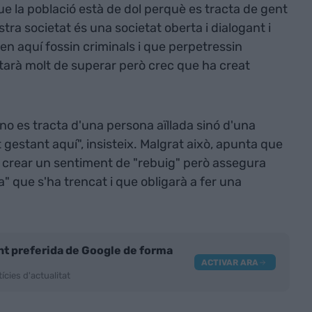
ue la població està de dol perquè es tracta de gent
tra societat és una societat oberta i dialogant i
n aquí fossin criminals i que perpetressin
starà molt de superar però crec que ha creat
o es tracta d'una persona aïllada sinó d'una
at gestant aquí", insisteix. Malgrat això, apunta que
 crear un sentiment de "rebuig" però assegura
" que s'ha trencat i que obligarà a fer una
nt preferida de Google de forma
ACTIVAR ARA
ícies d'actualitat