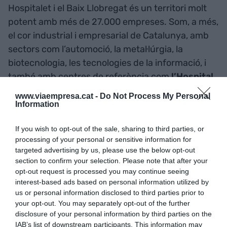
Hospitalet i el Baix Llobregat és un territori molt
potent amb més de 27.000 empreses. Som, a més,
el cor industrial i empresarial de Catalunya, amb
sectors com l’automoció, la metal·lúrgia, la
biotecnologia, les tecnologies de la informació, i
també amb centres de referència com
l’Hospital
de Sant Joan de Déu
, l’
Hospital de Bellvitge
,
www.viaempresa.cat -
Do Not Process My Personal
l’
ICO
i l’
IDIBELL
. Tots ells, juntament amb la
Information
Universitat de Barcelona
, són motors
If you wish to opt-out of the sale, sharing to third parties, or
d’innovació que posicionen el Baix Llobregat i
processing of your personal or sensitive information for
L’Hospitalet com a referents en salut i ciències de
targeted advertising by us, please use the below opt-out
la vida”.
section to confirm your selection. Please note that after your
opt-out request is processed you may continue seeing
interest-based ads based on personal information utilized by
Ballesté ha manifestat que AEBALL Salut té una
us or personal information disclosed to third parties prior to
mirada cap al futur, però amb una base molt
your opt-out. You may separately opt-out of the further
disclosure of your personal information by third parties on the
sòlida en el present. “El nostre objectiu és clar:
IAB’s list of downstream participants. This information may