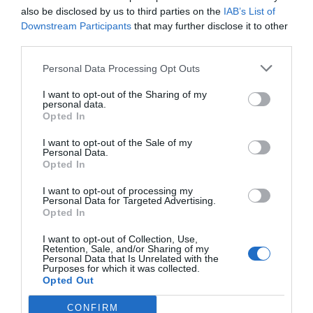
facilitar la col·laboració entre empreses
also be disclosed by us to third parties on the
IAB’s List of
industrials, tecnològiques i sanitàries, impulsar
Downstream Participants
that may further disclose it to other
projectes estratègics i promoure la innovació com
third parties.
a motor de creixement. I ho fem mitjançant
Personal Data Processing Opt Outs
jornades, trobades, i connexions”, ha matisat.
I want to opt-out of the Sharing of my
personal data.
Opted In
La jornada
Fem créixer l’ecosistema de salut
amb innovació i col·laboració
ha posat el focus en
I want to opt-out of the Sale of my
Personal Data.
la creació de sinergies reals, en l’impuls de
Opted In
projectes compartits i en l’aprofitament de les
I want to opt-out of processing my
oportunitats que tenim al davant. A més, s’ha
Personal Data for Targeted Advertising.
Opted In
centrat en temes clau com la recerca, el
desenvolupament i les oportunitats de
I want to opt-out of Collection, Use,
Retention, Sale, and/or Sharing of my
finançament per a projectes innovadors dins del
Personal Data that Is Unrelated with the
Purposes for which it was collected.
sector Salut.
Opted Out
CONFIRM