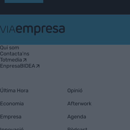
VIA
Empresa
Qui som
Contacta'ns
Totmedia
EnpresaBIDEA
Última Hora
Opinió
Economia
Afterwork
Empresa
Agenda
Innovació
Pòdcast