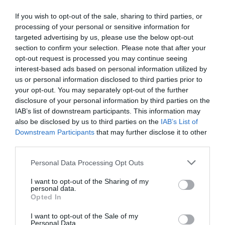
Vic
i al que té a França.
If you wish to opt-out of the sale, sharing to third parties, or
processing of your personal or sensitive information for
Amb 55 anys d'experiència, Girbau es dedica a la
targeted advertising by us, please use the below opt-out
fabricació de maquinària per a bugaderies de
section to confirm your selection. Please note that after your
opt-out request is processed you may continue seeing
qualsevol dimensió que
instal·la en negocis de
interest-based ads based on personal information utilized by
tota mena com hotels, hospitals, restaurants o
us or personal information disclosed to third parties prior to
càmpings.
your opt-out. You may separately opt-out of the further
disclosure of your personal information by third parties on the
IAB’s list of downstream participants. This information may
Amb quatre centres de producció propis, disposa
also be disclosed by us to third parties on the
IAB’s List of
de filials a Alemanya, l'Argentina, Austràlia, el
Downstream Participants
that may further disclose it to other
Brasil, Cuba, Unió dels Emirats Àrabs, Espanya,
third parties.
Estats Units, França, Itàlia, Mèxic, Portugal, Regne
Personal Data Processing Opt Outs
Unit, República Dominicana i la Xina, així com una
I want to opt-out of the Sharing of my
xarxa de distribuïdors i servei tècnic en uns 100
personal data.
països del món.
Opted In
I want to opt-out of the Sale of my
Personal Data.