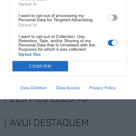
Opted In
Afegir
VIA Empresa
com a font preferida de
Google de forma gratuïta
I want to opt-out of processing my
Estigues informat amb les últimes notícies d'actualitat
Personal Data for Targeted Advertising.
ACTIVAR ARA
Opted In
I want to opt-out of Collection, Use,
Retention, Sale, and/or Sharing of my
Personal Data that Is Unrelated with the
Purposes for which it was collected.
Opted Out
CONFIRM
Data Deletion
Data Access
Privacy Policy
ELS MÉS LLEGITS
AVUI DESTAQUEM