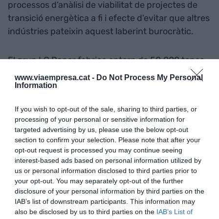
processos d’anàlisi de viabilitat de projectes de
transició energètica a fi i efecte d’evitar que altres
indústries pateixin aquest laberint burocràtic.
El grup LC Paper fabrica entorn de 50.000 tones
anuals de paper i derivats a dos centres
www.viaempresa.cat -
Do Not Process My Personal
productius de la província de Girona, sota criteris
Information
d’excel·lència ambiental. Més de la meitat
If you wish to opt-out of the sale, sharing to third parties, or
d’aquesta producció s’exporta a 40 països de
processing of your personal or sensitive information for
quatre continents. Sota la marca comercial
targeted advertising by us, please use the below opt-out
Dalia®, l’empresa comercialitza derivats del tissú
section to confirm your selection. Please note that after your
opt-out request is processed you may continue seeing
ecològics als canals de col·lectivitats i gran
interest-based ads based on personal information utilized by
consum.
us or personal information disclosed to third parties prior to
your opt-out. You may separately opt-out of the further
disclosure of your personal information by third parties on the
Afegir
VIA Empresa
com a font preferida de
IAB’s list of downstream participants. This information may
Google de forma gratuïta
also be disclosed by us to third parties on the
IAB’s List of
Estigues informat amb les últimes notícies d'actualitat