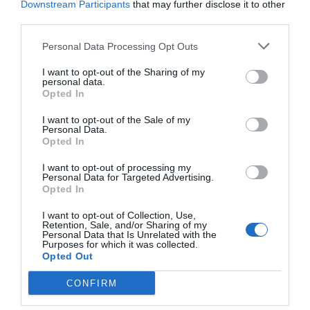
Downstream Participants
that may further disclose it to other
ACTIVAR ARA
third parties.
Personal Data Processing Opt Outs
I want to opt-out of the Sharing of my
personal data.
Opted In
I want to opt-out of the Sale of my
Personal Data.
Opted In
RELACIONADES
I want to opt-out of processing my
Personal Data for Targeted Advertising.
Opted In
I want to opt-out of Collection, Use,
Retention, Sale, and/or Sharing of my
Personal Data that Is Unrelated with the
Purposes for which it was collected.
Opted Out
CONFIRM
LC Paper, una
LC Paper instal·la una caldera de