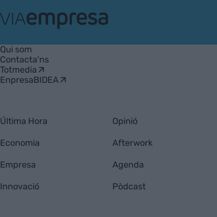
VIA
Empresa
Qui som
Contacta'ns
Totmedia
EnpresaBIDEA
Última Hora
Opinió
Economia
Afterwork
Empresa
Agenda
Innovació
Pòdcast