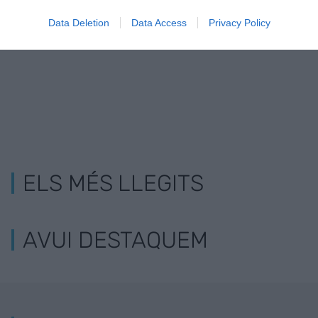
startup des de 1881
biomassa per produir de forma
Data Deletion
Data Access
Privacy Policy
sostenible
ELS MÉS LLEGITS
AVUI DESTAQUEM