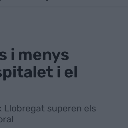
s i menys
italet i el
ix Llobregat superen els
oral