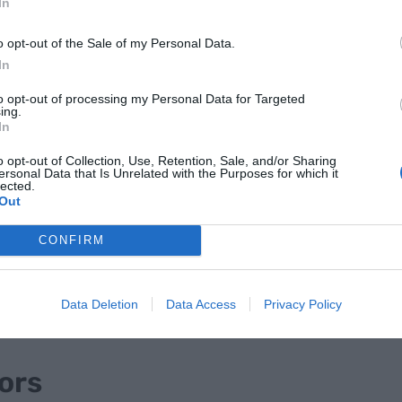
 al "lent però progressiu deteriorament del mercat
In
 de la reforma laboral, aquest segon trimestre ha
o opt-out of the Sale of my Personal Data.
ctes de treball, recuperant la xifra de més de
In
to opt-out of processing my Personal Data for Targeted
ing.
In
o opt-out of Collection, Use, Retention, Sale, and/or Sharing
ersonal Data that Is Unrelated with the Purposes for which it
lected.
Out
el creixement positiu s'explica per
CONFIRM
t de Llobregat
, que ha registrat 17.767 contractes
ent del 65%). En canvi, hi ha una vintena de
, Esplugues i Sant Joan Despí, on els nous
Data Deletion
Data Access
Privacy Policy
ors