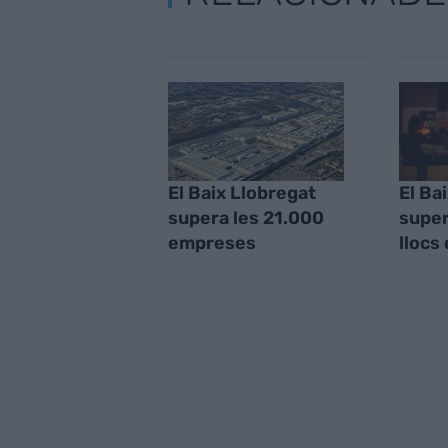
El Baix Llobregat
El Ba
supera les 21.000
super
empreses
llocs 