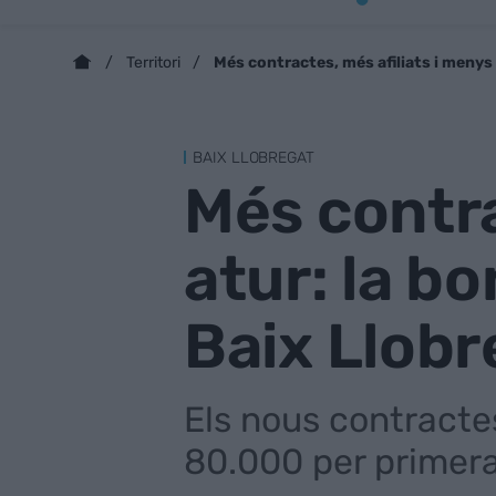
Més contractes, més afiliats i menys 
Territori
BAIX LLOBREGAT
Més contra
atur: la bo
Baix Llobr
Els nous contractes
80.000 per primera