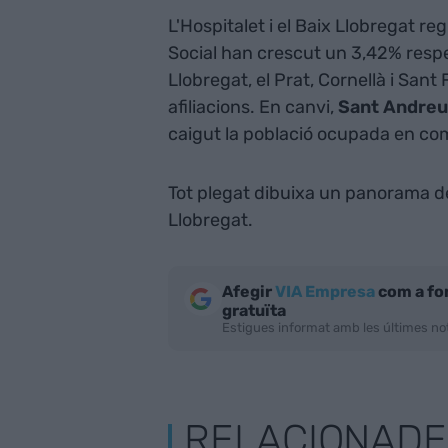
L'Hospitalet i el Baix Llobregat re
Social han crescut un 3,42% respe
Llobregat, el Prat, Cornellà i San
afiliacions. En canvi,
Sant Andreu 
caigut la població ocupada en co
Tot plegat dibuixa un panorama de m
Llobregat.
Afegir
VIA Empresa
com a fo
gratuïta
Estigues informat amb les últimes not
RELACIONADE