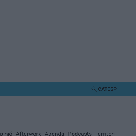
CAT
ESP
pinió
Afterwork
Agenda
Pòdcasts
Territori