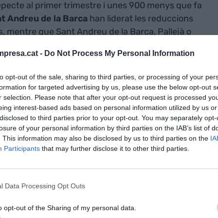
pecte al primer trimestre i unes 900 menys que fa
ant Andreu de la Barca
han liderat les reduccions
, mentre que Sant Andreu de la Barca, Pallejà o
 ha baixat l'atur percentualment.
presa.cat -
Do Not Process My Personal Information
ctes de treball
to opt-out of the sale, sharing to third parties, or processing of your per
formation for targeted advertising by us, please use the below opt-out s
r selection. Please note that after your opt-out request is processed y
scut un punt d'inflexió. En els sis trimestres
eing interest-based ads based on personal information utilized by us or
 sota dels 80.000, mentre que abans de la
disclosed to third parties prior to your opt-out. You may separately opt-
a pràctica desaparició dels contractes laborals) se
losure of your personal information by third parties on the IAB’s list of
a, el
Fòrum Empresarial del Llobregat
detalla
. This information may also be disclosed by us to third parties on the
IA
Participants
that may further disclose it to other third parties.
s va tancar amb la signatura de 81.035 nous
l Data Processing Opt Outs
te al mateix trimestre de l'any passat, quan se'n
al primer trimestre de 2024, l'augment ha estat
o opt-out of the Sharing of my personal data.