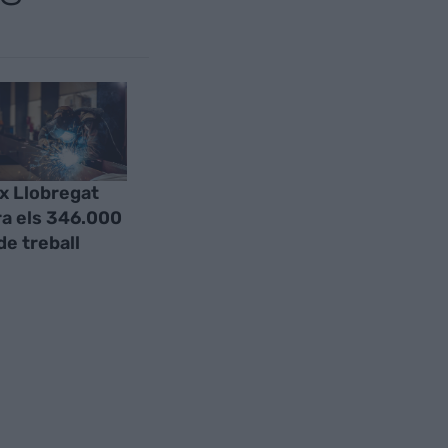
ix Llobregat
a els 346.000
de treball