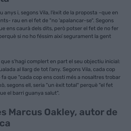
 anys i, segons Vila, l'èxit de la proposta –que en
nts- rau en el fet de "no 'apalancar-se". Segons
 ens caurà dels dits, però potser el fet de no fer
 perquè si no ho féssim així segurament la gent
que s'hagi complert en part el seu objectiu inicial:
ualada al llarg de tot l'any. Segons Vila, cada cop
ò fa que "cada cop ens costi més a nosaltres trobar
ixò, segons ell, seria "un èxit total" perquè "el fet
ue el barri guanya salut".
lès Marcus Oakley, autor de
ica