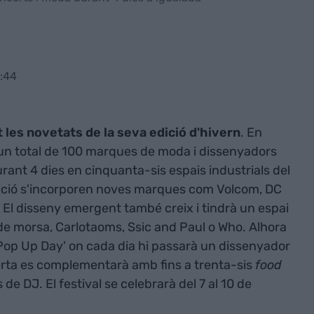
1:44
 les novetats de la seva edició d'hivern
. En
un total de 100 marques de moda i dissenyadors
rant 4 dies en cinquanta-sis espais industrials del
dició s'incorporen noves marques com Volcom, DC
. El disseny emergent també creix i tindrà un espai
e morsa, Carlotaoms, Ssic and Paul o Who. Alhora
c Pop Up Day' on cada dia hi passarà un dissenyador
ferta es complementarà amb fins a trenta-sis
food
 de DJ. El festival se celebrarà del 7 al 10 de