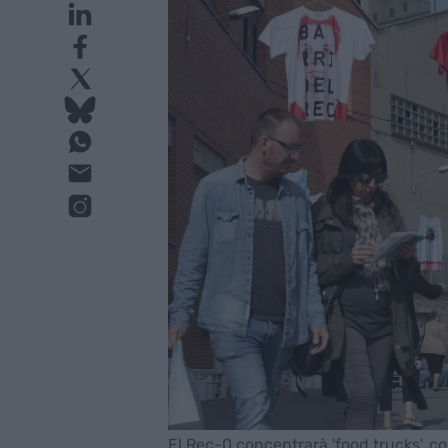
El Rec-0 concentrarà 'food trucks', c