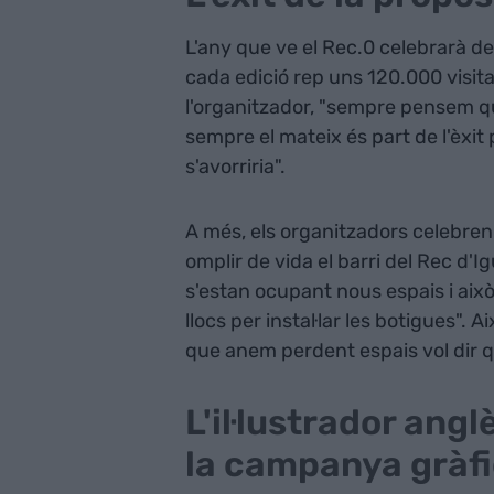
L'any que ve el Rec.0 celebrarà deu
cada edició rep uns 120.000 visita
l'organitzador, "sempre pensem que
sempre el mateix és part de l'èxit
s'avorriria".
A més, els organitzadors celebren 
omplir de vida el barri del Rec d'Ig
s'estan ocupant nous espais i aix
llocs per instal·lar les botigues". A
que anem perdent espais vol dir q
L'il·lustrador ang
la campanya gràf