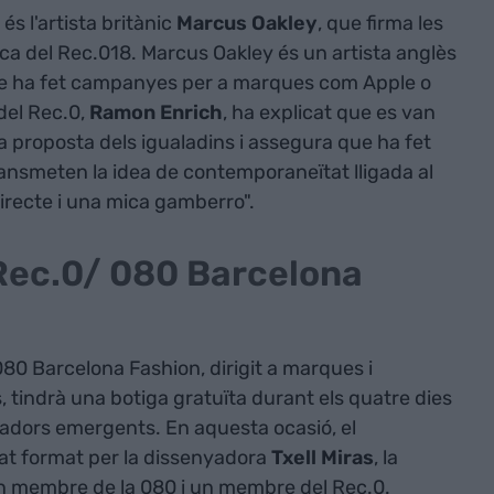
 és l'artista britànic
Marcus Oakley
, que firma les
ica del Rec.018. Marcus Oakley és un artista anglès
ue ha fet campanyes per a marques com Apple o
del Rec.0,
Ramon Enrich
, ha explicat que es van
 proposta dels igualadins i assegura que ha fet
ansmeten la idea de contemporaneïtat lligada al
irecte i una mica gamberro".
Rec.0/ 080 Barcelona
0 Barcelona Fashion, dirigit a marques i
tindrà una botiga gratuïta durant els quatre dies
yadors emergents. En aquesta ocasió, el
rat format per la dissenyadora
Txell Miras
, la
un membre de la 080 i un membre del Rec.0.