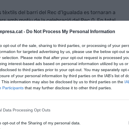
 tèxtils del barri del Rec d'Igualada es tornaran a
rs amb motiu de la celebració del Rec.0. En total
issenyadors de moda que estaran repartits per
presa.cat -
Do Not Process My Personal Information
 en un circuit urbà on es combina el patrimoni
ativitat dels espais i les marques de moda.
to opt-out of the sale, sharing to third parties, or processing of your per
formation for targeted advertising by us, please use the below opt-out s
r selection. Please note that after your opt-out request is processed y
,
Ricard Vila
, ha explicat que malgrat que
eing interest-based ads based on personal information utilized by us or
t la mateixa", "cada any ens anem movent per
disclosed to third parties prior to your opt-out. You may separately opt-
el barri". De fet, Vila ha dit que en aquesta edició
losure of your personal information by third parties on the IAB’s list of
zona del barri del Rec on hi ha les adoberies més
. This information may also be disclosed by us to third parties on the
IA
Participants
that may further disclose it to other third parties.
en del segle XVII.
participaran al festival seran Levi's, New
l Data Processing Opt Outs
illabong, Reebok o Pepe Jeans, a les quals s'hi
 Volcom, DC Shoes. Beatriz Furest, Indi & Cold,
o opt-out of the Sharing of my personal data.