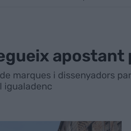
egueix apostant 
de marques i dissenyadors part
al igualadenc