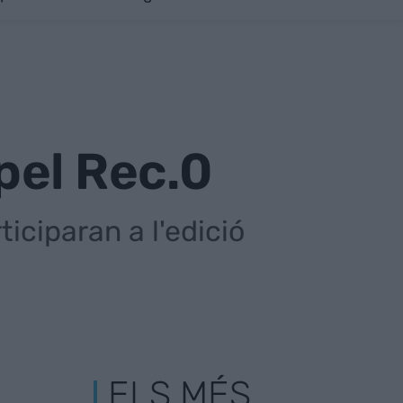
pel Rec.0
iciparan a l'edició
ELS MÉS