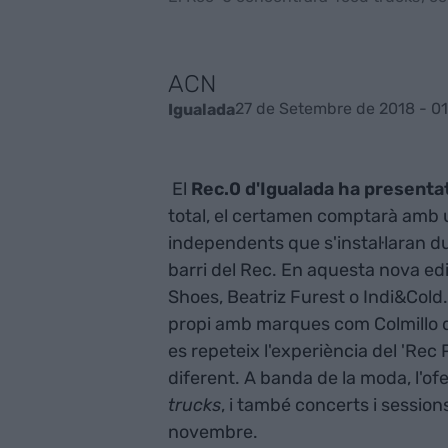
ACN
27 de Setembre de 2018 - 0
Igualada
El
Rec.0 d'Igualada ha presentat
total, el certamen comptarà amb 
independents que s'instal·laran du
barri del Rec. En aquesta nova e
Shoes, Beatriz Furest o Indi&Cold
propi amb marques com Colmillo d
es repeteix l'experiència del 'Re
diferent. A banda de la moda, l'o
trucks
, i també concerts i sessions
novembre.