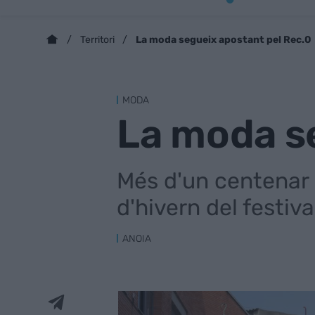
La moda segueix apostant pel Rec.0
Territori
MODA
La moda s
Més d'un centenar 
d'hivern del festiv
ANOIA