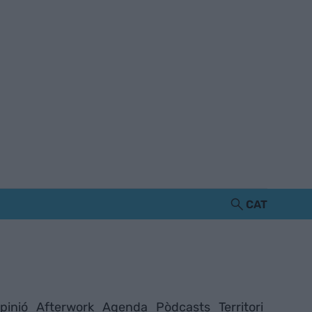
CAT
pinió
Afterwork
Agenda
Pòdcasts
Territori