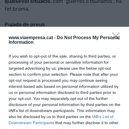
qualsevol situació
, com "guerres o tsunamis", ha
fet broma.
Pujada de preus
Nestlé Espanya va registrar
vendes per 2.098
www.viaempresa.cat -
Do Not Process My Personal
milions d'euros el 2016
, un 0,6% menys que l'any
Information
anterior en termes comparables, per l'evolució de
les exportacions, que van créixer un 4% en volum
If you wish to opt-out of the sale, sharing to third parties, or
processing of your personal or sensitive information for
però van decréixer un 7,5% en valor.
targeted advertising by us, please use the below opt-out
section to confirm your selection. Please note that after your
Les exportacions van representar un 27% de les
opt-out request is processed you may continue seeing
vendes totals i es van situar en 565 milions
interest-based ads based on personal information utilized by
us or personal information disclosed to third parties prior to
d'euros, mentre que
les vendes al mercat
your opt-out. You may separately opt-out of the further
espanyol van ser de 1.533 milions d'euros
, un
disclosure of your personal information by third parties on the
2,1% més en termes comparables.
IAB’s list of downstream participants. This information may
also be disclosed by us to third parties on the
IAB’s List of
Downstream Participants
that may further disclose it to other
Dereux preveu millorar les vendes de cara a
third parties.