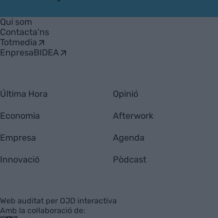
VIA
Empresa
Qui som
Contacta'ns
Totmedia
EnpresaBIDEA
Última Hora
Opinió
Economia
Afterwork
Empresa
Agenda
Innovació
Pòdcast
Web auditat per OJD interactiva
Amb la col·laboració de: