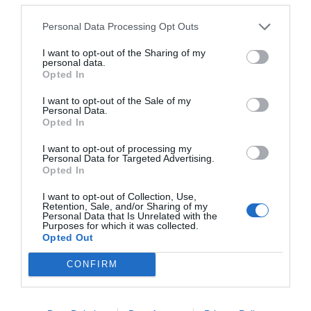
aquest 2017, encara que no ha precisat una xifra, i
Personal Data Processing Opt Outs
ha indicat que malgrat que Nestlé ha evitat pujar
preus els últims anys,
aquest 2017 es veurà
I want to opt-out of the Sharing of my
personal data.
obligada a fer-ho una mitjana del 5%,
Opted In
especialment en el cafè, per repercutir la pujada
I want to opt-out of the Sale of my
de les matèries primeres.
Personal Data.
Opted In
Sucre i oli de palma
I want to opt-out of processing my
Personal Data for Targeted Advertising.
Preguntat per l'impost català a les begudes
Opted In
ensucrades, ha sostingut que la solució a
l'obesitat no és un impost, sinó que és necessari
I want to opt-out of Collection, Use,
Retention, Sale, and/or Sharing of my
incidir en bons hàbits d'alimentació:
"No és una
Personal Data that Is Unrelated with the
Purposes for which it was collected.
bona resposta i el fet que aquest impost
Opted Out
només estigui a Catalunya crea problemes
CONFIRM
addicionals".
Sobre si Nestlé preveu canviar les receptes dels