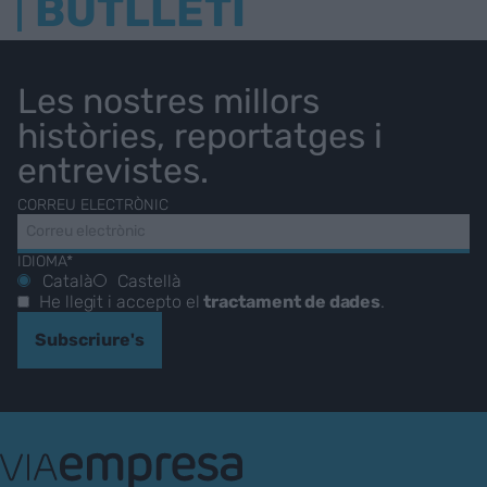
BUTLLETÍ
Les nostres millors
històries, reportatges i
entrevistes.
CORREU ELECTRÒNIC
IDIOMA*
Català
Castellà
He llegit i accepto el
tractament de dades
.
Subscriure's