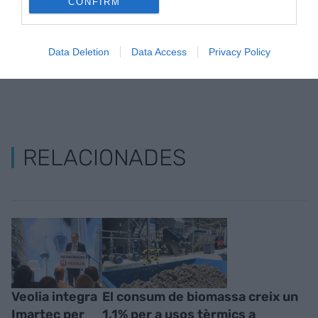
CONFIRM
Data Deletion
Data Access
Privacy Policy
RELACIONADES
Veolia integra
El consum de biomassa creix un
Imartec per
1,1% per a usos tèrmics a