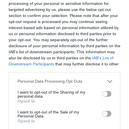
processing of your personal or sensitive information for
targeted advertising by us, please use the below opt-out
Verdú ha destacat la
section to confirm your selection. Please note that after your
importància d’aquesta
opt-out request is processed you may continue seeing
interest-based ads based on personal information utilized by
iniciativa per garantir el
us or personal information disclosed to third parties prior to
your opt-out. You may separately opt-out of the further
relleu generacional i
disclosure of your personal information by third parties on the
IAB’s list of downstream participants. This information may
empresarial a les terres de
also be disclosed by us to third parties on the
IAB’s List of
Downstream Participants
that may further disclose it to other
Lleida
third parties.
Personal Data Processing Opt Outs
Per la seva banda, la directora de Reempresa,
Laura Sallent
, ha presentat les dades més
I want to opt-out of the Sharing of my
personal data.
recents del programa. Des del 2011 fins al 2024,
Opted In
Reempresa ha facilitat la transmissió de 291
I want to opt-out of the Sale of my
negocis a la demarcació de Lleida, amb una
Personal Data.
Opted In
inversió induïda de 8,8 milions d’euros i ha permès