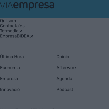
VIA
Empresa
Qui som
Contacta'ns
Totmedia
EnpresaBIDEA
Última Hora
Opinió
Economia
Afterwork
Empresa
Agenda
Innovació
Pòdcast